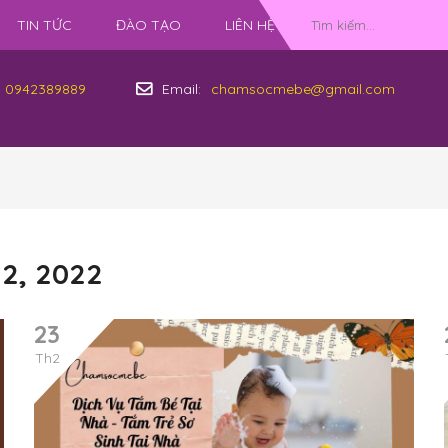
TIN TỨC
ĐÀO TẠO
LIÊN HỆ
0942389889
Email:
chamsocmebe@gmail.com
2, 2022
23
Th2