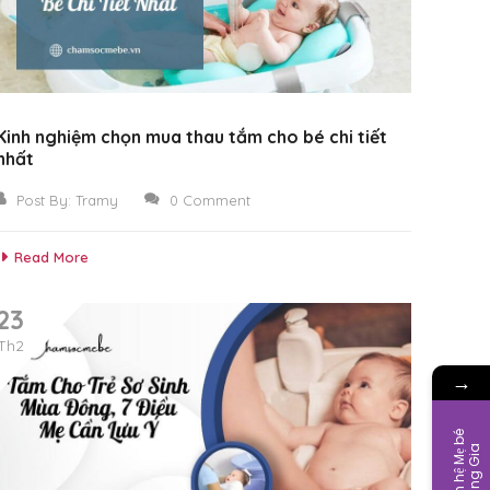
Kinh nghiệm chọn mua thau tắm cho bé chi tiết
nhất
Post By:
Tramy
0 Comment
Read More
23
Th2
→
L
i
ê
n
h
ệ
M
ẹ
b
é
H
o
à
n
g
G
i
a