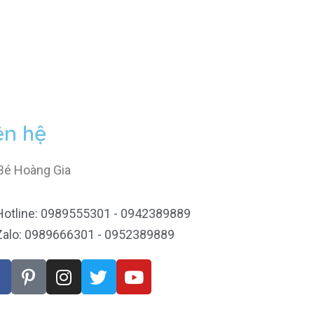
ên hệ
Bé Hoàng Gia
Hotline: 0989555301 - 0942389889
Zalo: 0989666301 - 0952389889