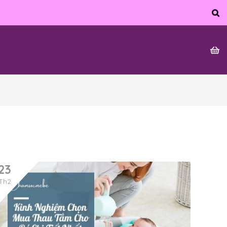
23
Th2