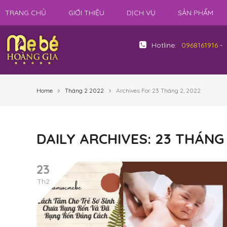
TRANG CHỦ
GIỚI THIỆU
DỊCH VỤ
SẢN PHẨM
Hotline:
0968161916
-
Home
Tháng 2 2022
Archives For 23 Tháng 2, 2022
DAILY ARCHIVES: 23 THÁNG 
23
Th2