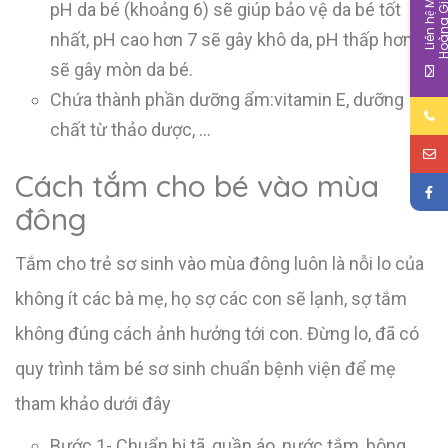
L
i
ê
n
h
ệ
M
b
é
H
o
à
n
g
G
i
pH da bé (khoảng 6) sẽ giúp bảo vệ da bé tốt
nhất, pH cao hơn 7 sẽ gây khô da, pH thấp hơn 5
sẽ gây mòn da bé.
Chứa thành phần dưỡng ẩm:vitamin E, dưỡng
chất từ thảo dược, …
Cách tắm cho bé vào mùa
đông
Tắm cho trẻ sơ sinh vào mùa đông luôn là nỗi lo của
không ít các bà mẹ, họ sợ các con sẽ lạnh, sợ tắm
không đúng cách ảnh hưởng tới con. Đừng lo, đã có
quy trình tắm bé sơ sinh chuẩn bệnh viện để mẹ
tham khảo dưới đây
Bước 1- Chuẩn bị tã, quần áo, nước tắm, bông