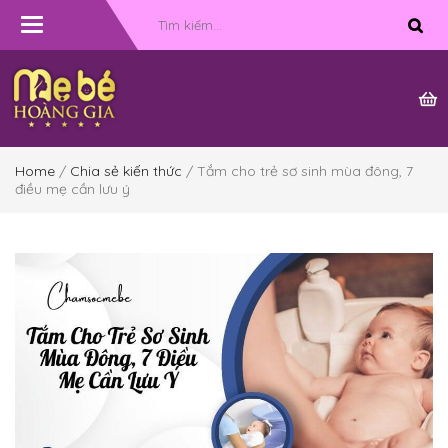
Toggle
navigation
Home
/
Chia sẻ kiến thức
/ Tắm cho trẻ sơ sinh mùa đông, 7
điều mẹ cần lưu ý