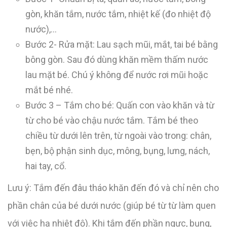
gòn, khăn tắm, nước tắm, nhiệt kế (đo nhiệt độ
nước),…
Bước 2- Rửa mặt: Lau sạch mũi, mắt, tai bé bằng
bông gòn. Sau đó dùng khăn mềm thấm nước
lau mặt bé. Chú ý không để nước rơi mũi hoặc
mắt bé nhé.
Bước 3 – Tắm cho bé: Quấn con vào khăn và từ
từ cho bé vào chậu nước tắm. Tắm bé theo
chiều từ dưới lên trên, từ ngoài vào trong: chân,
bẹn, bộ phận sinh dục, mông, bụng, lưng, nách,
hai tay, cổ.
Lưu ý: Tắm đến đâu tháo khăn đến đó và chỉ nên cho
phần chân của bé dưới nước (giúp bé từ từ làm quen
với việc hạ nhiệt độ). Khi tắm đến phần ngực, bụng,