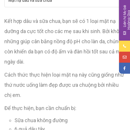
Mặt nạ dâu và sữa chua
L
i
ê
n
h
ệ
M
b
é
H
o
à
n
g
G
i
Kết hợp dâu và sữa chua, bạn sẽ có 1 loại mặt nạ
dưỡng da cực tốt cho các mẹ sau khi sinh. Bởi không
những giúp cân bằng nồng độ pH cho làn da, chúng
còn khiến da bạn có độ ẩm và đàn hồi tốt sau cả một
ngày dài.
Cách thức thực hiện loại mặt nạ này cũng giống như
thứ nước uống làm đẹp được ưa chuộng bởi nhiều
chị em.
Để thực hiện, bạn cần chuẩn bị:
Sữa chua không đường
6 quả dâu tây