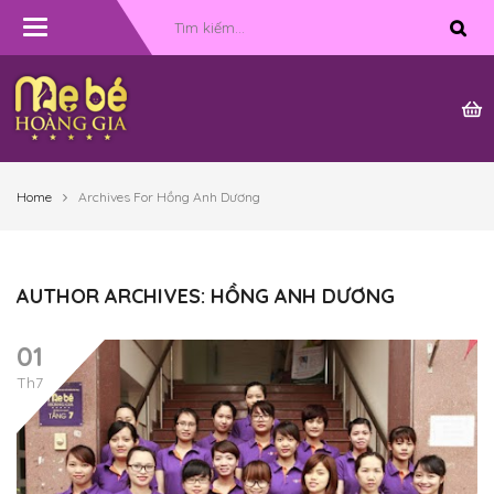
Toggle
navigation
Home
Archives For Hồng Anh Dương
AUTHOR ARCHIVES: HỒNG ANH DƯƠNG
01
Th7