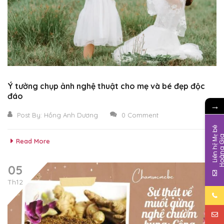
Ý tưởng chụp ảnh nghệ thuật cho mẹ và bé đẹp độc
đáo
→
Post By:
Hồng Anh Dương
0 Comment
L
i
ê
n
h
ệ
M
b
é
H
o
à
n
g
G
i
Read More
05
Th12