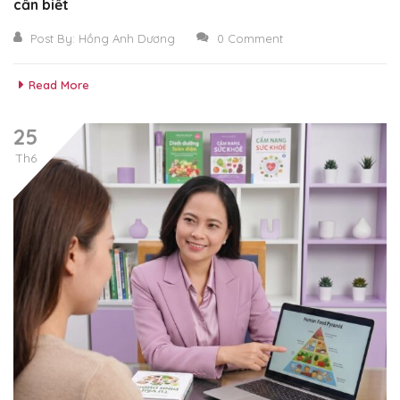
cần biết
Post By:
Hồng Anh Dương
0 Comment
Read More
25
Th6