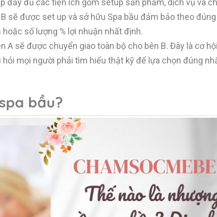
p đầy đủ các tiện ích gồm setup sản phẩm, dịch vụ và c
n B sẽ được set up và sở hữu Spa bầu đảm bảo theo đúng
n hoặc số lượng % lợi nhuận nhất định.
ên A sẽ được chuyển giao toàn bộ cho bên B. Đây là cơ hội
 hỏi mọi người phải tìm hiểu thật kỹ để lựa chọn đúng nhấ
 spa bầu?