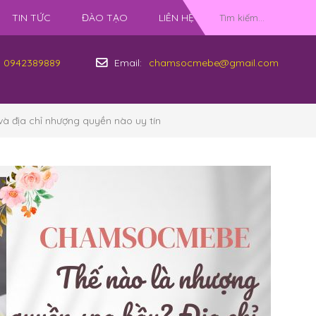
TIN TỨC
ĐÀO TẠO
LIÊN HỆ
0942389889
Email:
chamsocmebe@gmail.com
à địa chỉ nhượng quyền nào uy tín