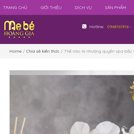
TRANG CHỦ
GIỚI THIỆU
DỊCH VỤ
SẢN PHẨM
Hotline:
0968161916
-
Home
/
Chia sẻ kiến thức
/ Thế nào là nhượng quyền spa bầu v