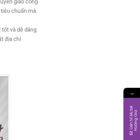
huyển giao công
 tiêu chuẩn mà
 tốt và dễ dàng
t địa chỉ
→
L
i
ê
n
h
ệ
M
ẹ
b
é
H
o
à
n
g
G
i
a