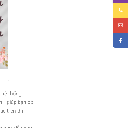
 hệ thống.
ẩm… giúp bạn có
c trên thị
nh hơn, dễ dàng