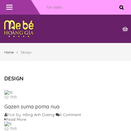
Toggle
navigation
Home
Design
DESIGN
02
Th11
Gazen suma poma nua
Post By:
Hồng Anh Dương
0 Comment
Read More
02
Th11