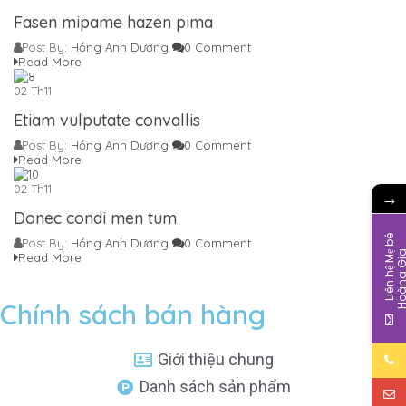
Fasen mipame hazen pima
Post By:
Hồng Anh Dương
0 Comment
Read More
02
Th11
Etiam vulputate convallis
Post By:
Hồng Anh Dương
0 Comment
Read More
02
Th11
→
Donec condi men tum
L
i
ê
n
h
ệ
M
b
é
H
o
à
n
g
G
i
Post By:
Hồng Anh Dương
0 Comment
Read More
Chính sách bán hàng
Giới thiệu chung
Danh sách sản phẩm