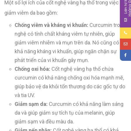
L
i
ê
n
h
ệ
M
b
é
H
o
à
n
g
G
i
Một số lợi ích của cốt nghệ vàng hạ thổ trong việc
giảm viêm da bao gồm:
Chống viêm và kháng vi khuẩn:
Curcumin trong
nghệ có tính chất kháng viêm tự nhiên, giúp
giảm viêm nhiễm và mụn trên da. Nó cũng có
khả năng kháng vi khuẩn, giúp ngăn chặn sự
phát triển của vi khuẩn gây mụn.
Chống oxi hóa:
Cốt nghệ vàng hạ thổ chứa
curcumin có khả năng chống oxi hóa mạnh mẽ,
giúp bảo vệ da khỏi tổn thương do các gốc tự do
và tia UV.
Giảm sạm da:
Curcumin có khả năng làm sáng
da và giúp giảm sự tích tụ của melanin, giúp
giảm sạm và đều màu da.
Giảm nếp nhăn:
Cốt nghệ vàng hạ thổ có khả