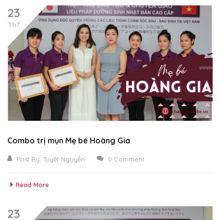
23
Th7
Combo trị mụn Mẹ bé Hoàng Gia
Post By:
Tuyết Nguyễn
0 Comment
Read More
23