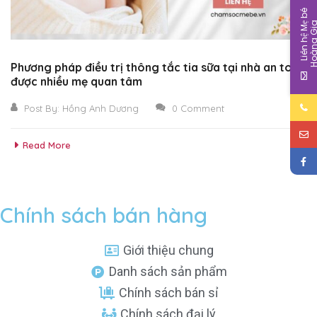
L
i
ê
n
h
ệ
M
b
é
H
o
à
n
g
G
i
Phương pháp điều trị thông tắc tia sữa tại nhà an toàn
được nhiều mẹ quan tâm
Post By:
Hồng Anh Dương
0 Comment
Read More
Chính sách bán hàng
Giới thiệu chung
Danh sách sản phẩm
Chính sách bán sỉ
Chính sách đại lý