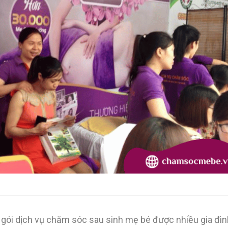
ới gói dịch vụ chăm sóc sau sinh mẹ bé được nhiều gia đìn