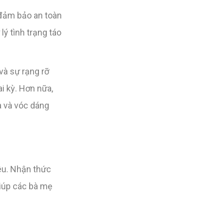
đảm bảo an toàn
ý tình trạng táo
và sự rạng rỡ
i kỳ. Hơn nữa,
a và vóc dáng
yêu. Nhận thức
giúp các bà mẹ