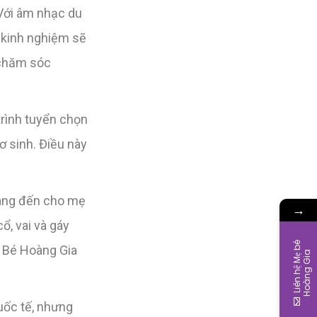
 Với âm nhạc du
u kinh nghiệm sẽ
 chăm sóc
trình tuyển chọn
 sinh. Điều này
mang đến cho mẹ
→
ổ, vai và gáy
L
i
ê
n
h
ệ
M
ẹ
b
é
H
o
à
n
g
G
i
ẹ Bé Hoàng Gia
a
uốc tế, nhưng