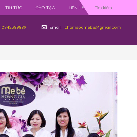
TIN TỨC
ĐÀO TẠO
LIÊN HỆ
0942389889
Email:
chamsocmebe@gmail.com