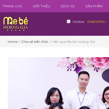
TRANG CHỦ
GIỚI THIỆU
DỊCH VỤ
SẢN PHẨM
Hotline:
0968161916
-
Home
/
Chia sẻ kiến thức
/ Viện spa Mẹ bé Hoàng Gia