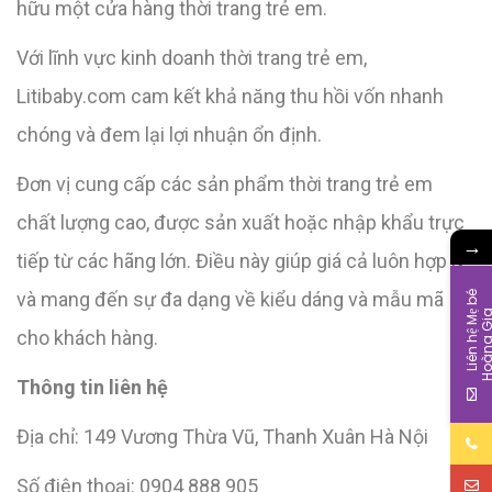
hữu một cửa hàng thời trang trẻ em.
Với lĩnh vực kinh doanh thời trang trẻ em,
Litibaby.com cam kết khả năng thu hồi vốn nhanh
chóng và đem lại lợi nhuận ổn định.
Đơn vị cung cấp các sản phẩm thời trang trẻ em
chất lượng cao, được sản xuất hoặc nhập khẩu trực
→
tiếp từ các hãng lớn. Điều này giúp giá cả luôn hợp lý
và mang đến sự đa dạng về kiểu dáng và mẫu mã
L
i
ê
n
h
ệ
M
b
é
H
o
à
n
g
G
i
cho khách hàng.
Thông tin liên hệ
Địa chỉ: 149 Vương Thừa Vũ, Thanh Xuân Hà Nội
Số điện thoại: 0904 888 905