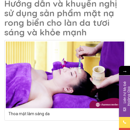
Hướng dẫn và khuyến nghị
sử dụng sản phẩm mặt nạ
rong biển cho làn da tươi
sáng và khỏe mạnh
→
L
i
ê
n
h
ệ
M
b
é
H
o
à
n
g
G
i
Thoa mặt làm sáng da