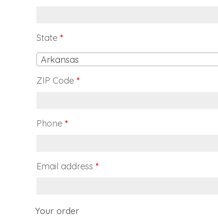
State
*
Arkansas
ZIP Code
*
Phone
*
Email address
*
Your order