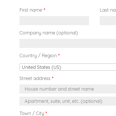
First name
*
Last n
Company name
(optional)
Country / Region
*
United States (US)
Street address
*
Town / City
*