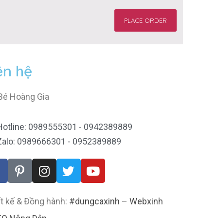
PLACE ORDER
ên hệ
Bé Hoàng Gia
Hotline: 0989555301 - 0942389889
Zalo: 0989666301 - 0952389889
t kế & Đồng hành:
#dungcaxinh
–
Webxinh