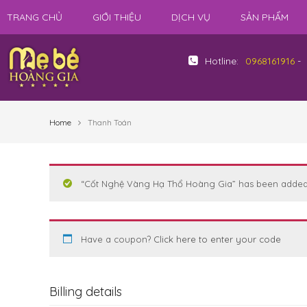
TRANG CHỦ
GIỚI THIỆU
DỊCH VỤ
SẢN PHẨM
Hotline:
0968161916
-
Home
Thanh Toán
“Cốt Nghệ Vàng Hạ Thổ Hoàng Gia” has been added 
Have a coupon?
Click here to enter your code
Billing details