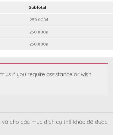
Subtotal
250.000
₫
250.000
₫
250.000
₫
 us if you require assistance or wish
, và cho các mục đích cụ thể khác đã được