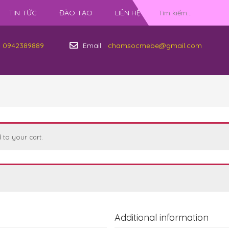
TIN TỨC
ĐÀO TẠO
LIÊN HỆ
0942389889
Email:
chamsocmebe@gmail.com
to your cart.
Additional information