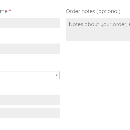
ame
*
Order notes
(optional)