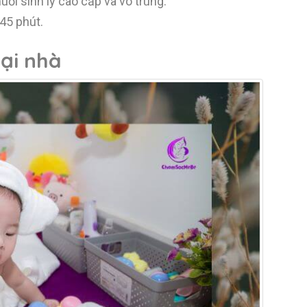
i sinh lý cao cấp và vô trùng.
45 phút.
tại nhà