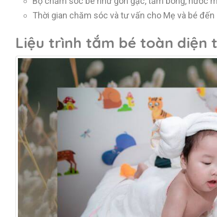
Bộ chăm sóc bé như gòn gạc, tăm bông, nước muố
Thời gian chăm sóc và tư vấn cho Mẹ và bé đến 
Liệu trình tắm bé toàn diện 