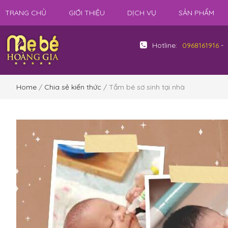
TRANG CHỦ
GIỚI THIỆU
DỊCH VỤ
SẢN PHẨM
Hotline:
0968161916
-
Home
/
Chia sẻ kiến thức
/ Tắm bé sơ sinh tại nhà