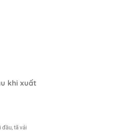
u khi xuất
đầu, tã vải