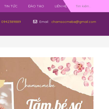
TIN TỨC
ĐÀO TẠO
LIÊN HỆ
0942389889
Email:
chamsocmebe@gmail.com