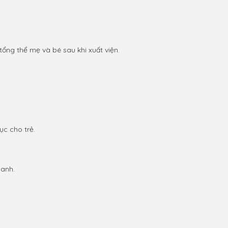
tổng thể mẹ và bé sau khi xuất viện.
ục cho trẻ.
hanh.