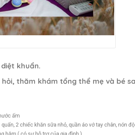
diệt khuẩn.
m hỏi, thăm khám tổng thể mẹ và bé sa
 nước ấm
quấn, 2 chiếc khăn sữa nhỏ, quần áo vớ tay chân, nón đội 
 hăm ( có sự hỗ trợ của gia đình ).