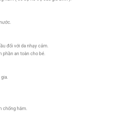
 nước.
ầu đối với da nhạy cảm.
h phần an toàn cho bé.
gia.
em chống hăm.