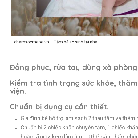
chamsocmebe.vn – Tắm bé sơ sinh tại nhà
Đồng phục, rửa tay dùng xà phòng 
Kiểm tra tình trạng sức khỏe, thă
viện.
Chuẩn bị dụng cụ cần thiết.
Gia đình bé hỗ trợ làm sạch 2 thau tắm và thêm
Chuẩn bị 2 chiếc khăn chuyên tắm, 1 chiếc khăn 
hoặc tã giấy, kem làm ấm cơ thể, sản phẩm chống