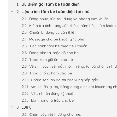
Ưu điểm gói tắm bé toàn diện
Liệu trình tắm bé toàn diện tại nhà
Đồng phục, rửa tay dùng xà phòng diệt khuẩn.
Kiểm tra tình trạng sức khỏe, thăm hỏi, thăm khám 
Chuẩn bị dụng cụ cần thiết.
Massage cho bé khoảng 15 phút.
Tiến hành tắm bé theo tiêu chuẩn.
Đóng bỉm tã, mặc đồ cho bé.
Thoa kem giữ ấm cho trẻ.
Vệ sinh sạch sẽ mắt, mũi, miệng, tai bộ phận sinh d
Thoa chống hăm cho bé.
Chăm sóc làn da tại các vùng nếp gấp.
Sát khuẩn lại tay bằng dung dịch sát khuẩn tay n
Vệ sinh rốn đúng kỹ thuật.
Làm nóng lá trầu cho bé.
Lưu ý
Chăm sóc vết thương cho mẹ.