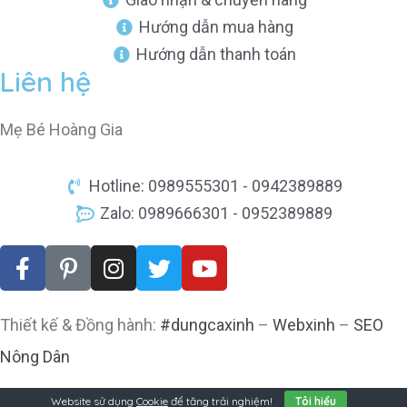
Hướng dẫn mua hàng
Hướng dẫn thanh toán
Liên hệ
Mẹ Bé Hoàng Gia
Hotline: 0989555301 - 0942389889
Zalo: 0989666301 - 0952389889
Thiết kế & Đồng hành:
#dungcaxinh
–
Webxinh
–
SEO
Nông Dân
Website sử dụng
Cookie
để tăng trải nghiệm!
Tôi hiểu