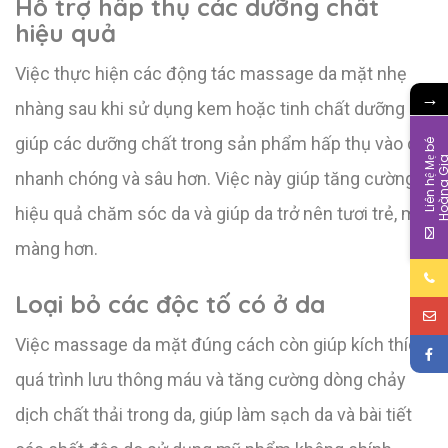
Hỗ trợ hấp thụ các dưỡng chất
hiệu quả
Việc thực hiện các động tác massage da mặt nhẹ
→
nhàng sau khi sử dụng kem hoặc tinh chất dưỡng da
giúp các dưỡng chất trong sản phẩm hấp thụ vào da
L
i
ê
n
h
ệ
M
b
é
H
o
à
n
g
G
i
nhanh chóng và sâu hơn. Việc này giúp tăng cường
hiệu quả chăm sóc da và giúp da trở nên tươi trẻ, mịn
màng hơn.
Loại bỏ các độc tố có ở da
Việc massage da mặt đúng cách còn giúp kích thích
quá trình lưu thông máu và tăng cường dòng chảy
dịch chất thải trong da, giúp làm sạch da và bài tiết