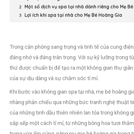
Một số dịch vụ spa tại nhà dành riêng cho Mẹ B
Lợi ích khi spa tại nhà cho Mẹ Bé Hoàng Gia
Trong căn phòng sang trọng và tinh tế của cung điện,
đáng nhớ và đáng trân trọng. Với sự kỹ lưỡng trong từ
thứ được chuẩn bị để tạo ra một không gian thư giãn 
của sự dịu dàng và sự chăm sóc tỉ mỉ.
Khi bước vào không gian spa tại nhà, mẹ bé hoàng gi
nhàng phản chiếu qua những bức tranh nghệ thuật tin
của những tinh dầu thiên nhiên lan tỏa trong không g
sắp xếp một cách tỉ mỉ, từ những bông hoa tươi th
trọng vừa ấm cúng, nâng niu mẹ bé hoàng gia trong 