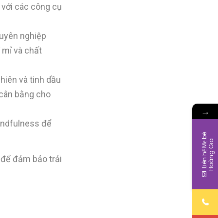
 với các công cụ
huyên nghiệp
 mỉ và chất
hiên và tinh dầu
 cân bằng cho
→
indfulness để
L
i
ê
n
h
ệ
M
ẹ
b
é
H
o
à
n
g
G
i
a
 để đảm bảo trải