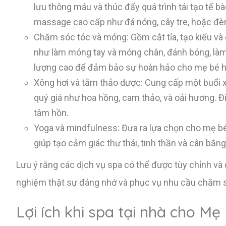
lưu thông máu và thúc đẩy quá trình tái tạo tế 
massage cao cấp như đá nóng, cây tre, hoặc đè
Chăm sóc tóc và móng: Gồm cắt tỉa, tạo kiểu v
như làm móng tay và móng chân, đánh bóng, làm h
lượng cao để đảm bảo sự hoàn hảo cho mẹ bé h
Xông hơi và tắm thảo dược: Cung cấp một buổi xô
quý giá như hoa hồng, cam thảo, và oải hương. Đ
tâm hồn.
Yoga và mindfulness: Đưa ra lựa chọn cho mẹ bé
giúp tạo cảm giác thư thái, tinh thần và cân bằng
Lưu ý rằng các dịch vụ spa có thể được tùy chỉnh và
nghiệm thật sự đáng nhớ và phục vụ nhu cầu chăm s
Lợi ích khi spa tại nhà cho M