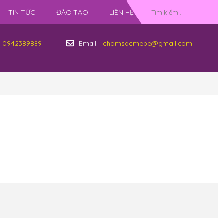
TIN TỨC
ĐÀO TẠO
LIÊN HỆ
0942389889
Email:
chamsocmebe@gmail.com