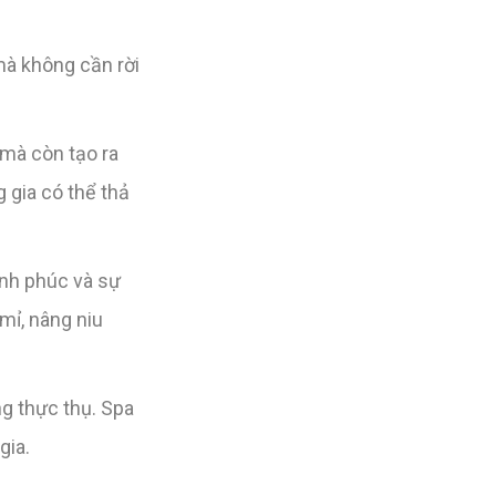
mà không cần rời
 mà còn tạo ra
 gia có thể thả
ạnh phúc và sự
mỉ, nâng niu
g thực thụ. Spa
gia.