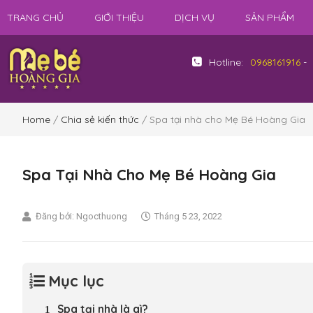
TRANG CHỦ
GIỚI THIỆU
DỊCH VỤ
SẢN PHẨM
Hotline:
0968161916
-
Home
/
Chia sẻ kiến thức
/ Spa tại nhà cho Mẹ Bé Hoàng Gia
Spa Tại Nhà Cho Mẹ Bé Hoàng Gia
Đăng bởi:
Ngocthuong
Tháng 5 23, 2022
Mục lục
Spa tại nhà là gì?