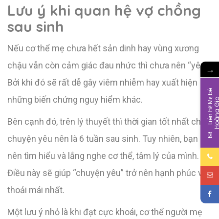
Lưu ý khi quan hệ vợ chồng
sau sinh
Nếu cơ thể mẹ chưa hết sản dinh hay vùng xương
chậu vẫn còn cảm giác đau nhức thì chưa nên “yêu”.
→
Bởi khi đó sẽ rất dễ gây viêm nhiễm hay xuất hiện
L
i
ê
n
h
ệ
M
b
é
H
o
à
n
g
G
i
những biến chứng nguy hiểm khác.
Bên cạnh đó, trên lý thuyết thì thời gian tốt nhất cho
chuyện yêu nên là 6 tuần sau sinh. Tuy nhiên, bạn
nên tìm hiểu và lắng nghe cơ thể, tâm lý của mình.
Điều này sẽ giúp “chuyện yêu” trở nên hạnh phúc và
thoải mái nhất.
Một lưu ý nhỏ là khi đạt cực khoái, cơ thể người mẹ