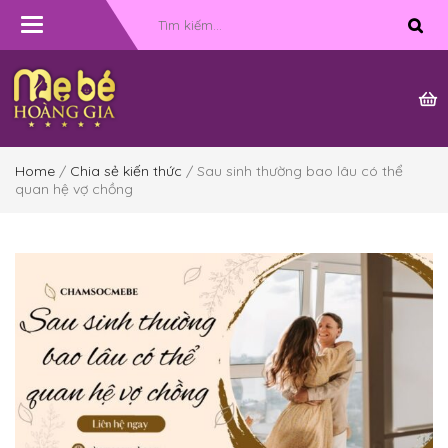
Toggle
navigation
Home
/
Chia sẻ kiến thức
/ Sau sinh thường bao lâu có thể
quan hệ vợ chồng