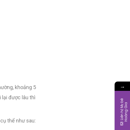
→
hường, khoảng 5
lại được lâu thì
L
i
ê
n
h
ệ
M
ẹ
b
é
H
o
à
n
g
G
i
a
cụ thể như sau: