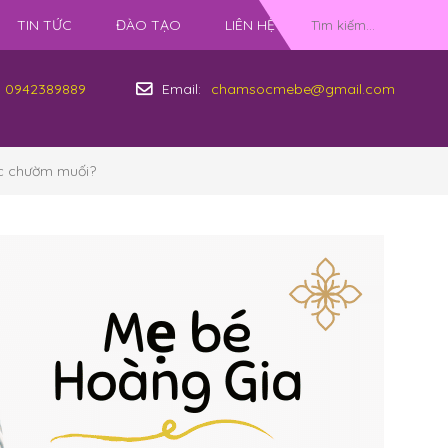
TIN TỨC
ĐÀO TẠO
LIÊN HỆ
0942389889
Email:
chamsocmebe@gmail.com
ợc chườm muối?