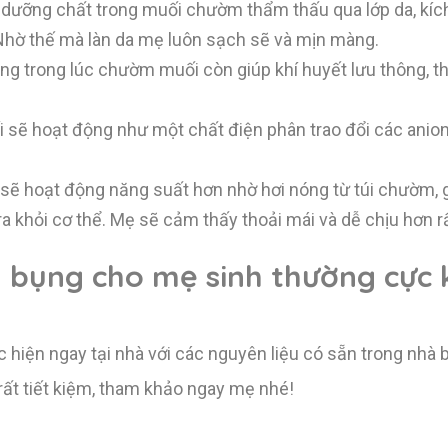
dưỡng chất trong muối chườm thẩm thấu qua lớp da, kích
 Nhờ thế mà làn da mẹ luôn sạch sẽ và mịn màng.
g trong lúc chườm muối còn giúp khí huyết lưu thông, t
sẽ hoạt động như một chất điện phân trao đổi các anion 
sẽ hoạt động năng suất hơn nhờ hơi nóng từ túi chườm, 
ra khỏi cơ thể. Mẹ sẽ cảm thấy thoải mái và dễ chịu hơn r
bụng cho mẹ sinh thường cực k
iện ngay tại nhà với các nguyên liệu có sẵn trong nhà b
ất tiết kiệm, tham khảo ngay mẹ nhé!