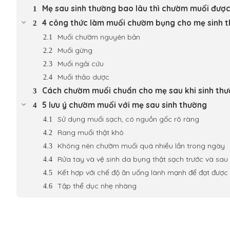
Mẹ sau sinh thường bao lâu thì chườm muối đượ
4 công thức làm muối chườm bụng cho mẹ sinh t
Muối chườm nguyên bản
Muối gừng
Muối ngải cứu
Muối thảo dược
Cách chườm muối chuẩn cho mẹ sau khi sinh th
5 lưu ý chườm muối với mẹ sau sinh thường
Sử dụng muối sạch, có nguồn gốc rõ ràng
Rang muối thật khô
Không nên chườm muối quá nhiều lần trong ngày
Rửa tay và vệ sinh da bụng thật sạch trước và sau
Kết hợp với chế độ ăn uống lành mạnh để đạt được 
Tập thể dục nhẹ nhàng