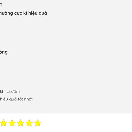
c?
hường cực kì hiệu quả
ường
 khi chườm
hiệu quả tốt nhất