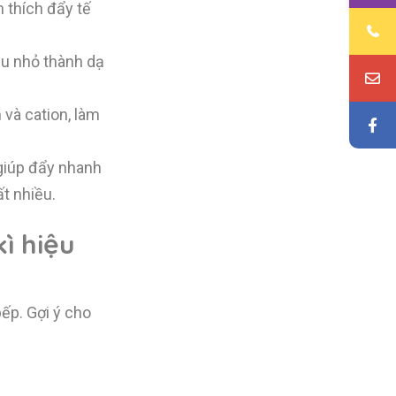
 thích đẩy tế
hu nhỏ thành dạ
và cation, làm
giúp đẩy nhanh
ất nhiều.
ì hiệu
ếp. Gợi ý cho