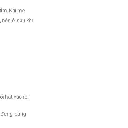
tìm. Khi mẹ
 nôn ói sau khi
i hạt vào rồi
i đựng, dùng