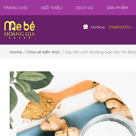
TRANG CHỦ
GIỚI THIỆU
DỊCH VỤ
SẢN PHẨM
Hotline:
0968161916
-
Home
/
Chia sẻ kiến thức
/ Sau khi sinh thường bao lâu thì đư