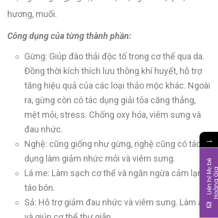
hương, muối.
Công dụng của từng thành phần:
Gừng: Giúp đào thải độc tố trong cơ thể qua da.
Đồng thời kích thích lưu thông khí huyết, hỗ trợ
tăng hiệu quả của các loại thảo mộc khác. Ngoài
ra, gừng còn có tác dụng giải tỏa căng thẳng,
mệt mỏi, stress. Chống oxy hóa, viêm sưng và
đau nhức.
→
Nghệ: cũng giống như gừng, nghệ cũng có tác
dụng làm giảm nhức mỏi và viêm sưng.
L
i
ê
n
h
ệ
M
b
é
H
o
à
n
g
G
i
Lá me: Làm sạch cơ thể và ngăn ngừa cảm lạnh,
táo bón.
Sả: Hỗ trợ giảm đau nhức và viêm sưng. Làm ấm
và giúp cơ thể thư giãn.