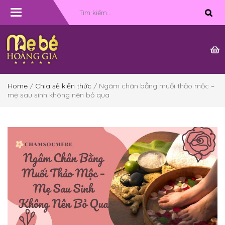
Toggle
navigation
Home
/
Chia sẻ kiến thức
/ Ngâm chân bằng muối thảo mộc –
mẹ sau sinh không nên bỏ qua