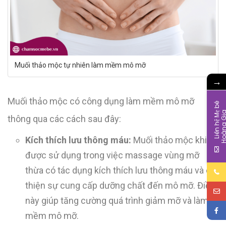
Muối thảo mộc tự nhiên làm mềm mô mỡ
→
Muối thảo mộc có công dụng làm mềm mô mỡ
L
i
ê
n
h
ệ
M
b
é
H
o
à
n
g
G
i
thông qua các cách sau đây:
Kích thích lưu thông máu:
Muối thảo mộc khi
được sử dụng trong việc massage vùng mỡ
thừa có tác dụng kích thích lưu thông máu và cải
thiện sự cung cấp dưỡng chất đến mô mỡ. Điều
này giúp tăng cường quá trình giảm mỡ và làm
mềm mô mỡ.