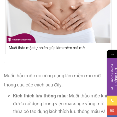
Muối thảo mộc tự nhiên giúp làm mềm mô mỡ
→
L
i
ê
n
h
ệ
M
b
é
H
o
à
n
g
G
i
Muối thảo mộc có công dụng làm mềm mô mỡ
thông qua các cách sau đây:
Kích thích lưu thông máu:
Muối thảo mộc khi
được sử dụng trong việc massage vùng mỡ
thừa có tác dụng kích thích lưu thông máu và cải