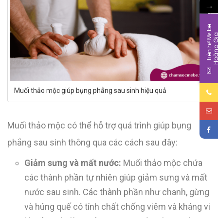
→
L
i
ê
n
h
ệ
M
b
é
H
o
à
n
g
G
i
Muối thảo mộc giúp bụng phẳng sau sinh hiệu quả
Muối thảo mộc có thể hỗ trợ quá trình giúp bụng
phẳng sau sinh thông qua các cách sau đây:
Giảm sưng và mất nước:
Muối thảo mộc chứa
các thành phần tự nhiên giúp giảm sưng và mất
nước sau sinh. Các thành phần như chanh, gừng
và húng quế có tính chất chống viêm và kháng vi