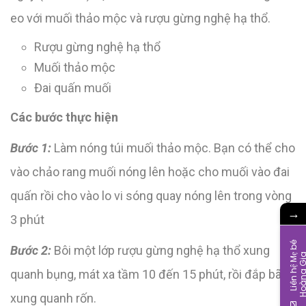
eo với muối thảo mộc và rượu gừng nghệ hạ thổ.
Rượu gừng nghệ hạ thổ
Muối thảo mộc
Đai quấn muối
Các bước thực hiện
Bước 1:
Làm nóng túi muối thảo mộc. Bạn có thể cho
vào chảo rang muối nóng lên hoặc cho muối vào đai
quấn rồi cho vào lo vi sóng quay nóng lên trong vòng
→
3 phút
L
i
ê
n
h
ệ
M
b
é
H
o
à
n
g
G
i
Bước 2:
Bôi một lớp rượu gừng nghệ hạ thổ xung
quanh bụng, mát xa tầm 10 đến 15 phút, rồi đắp bã
xung quanh rốn.