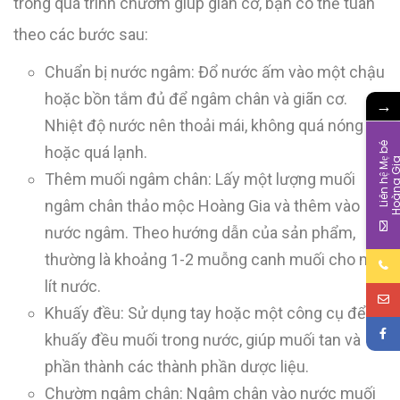
trong quá trình chườm giúp giãn cơ, bạn có thể tuân
theo các bước sau:
Chuẩn bị nước ngâm: Đổ nước ấm vào một chậu
hoặc bồn tắm đủ để ngâm chân và giãn cơ.
→
Nhiệt độ nước nên thoải mái, không quá nóng
L
i
ê
n
h
ệ
M
b
é
H
o
à
n
g
G
i
hoặc quá lạnh.
Thêm muối ngâm chân: Lấy một lượng muối
ngâm chân thảo mộc Hoàng Gia và thêm vào
nước ngâm. Theo hướng dẫn của sản phẩm,
thường là khoảng 1-2 muỗng canh muối cho mỗi
lít nước.
Khuấy đều: Sử dụng tay hoặc một công cụ để
khuấy đều muối trong nước, giúp muối tan và
phần thành các thành phần dược liệu.
Chườm ngâm chân: Ngâm chân vào nước muối