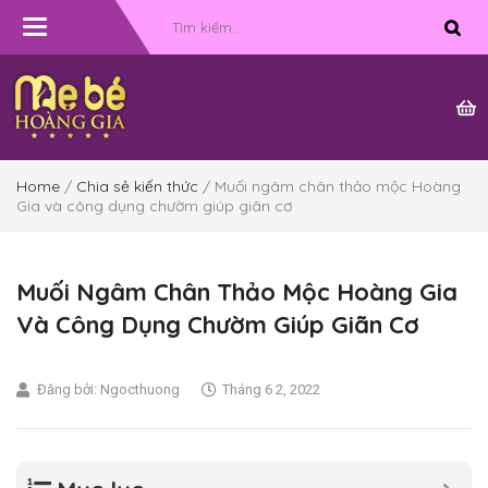
Toggle
navigation
Home
/
Chia sẻ kiến thức
/ Muối ngâm chân thảo mộc Hoàng
Gia và công dụng chườm giúp giãn cơ
Muối Ngâm Chân Thảo Mộc Hoàng Gia
Và Công Dụng Chườm Giúp Giãn Cơ
Đăng bởi:
Ngocthuong
Tháng 6 2, 2022