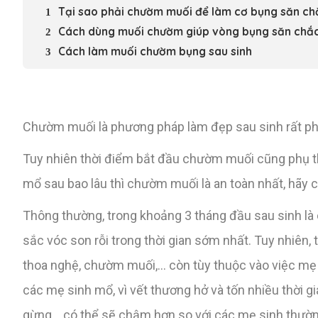
Tại sao phải chườm muối để làm cơ bụng săn ch
Cách dùng muối chườm giúp vòng bụng săn chắc
Cách làm muối chườm bụng sau sinh
Chườm muối là phương pháp làm đẹp sau sinh rất ph
Tuy nhiên thời điểm bắt đầu chườm muối cũng phụ th
mổ sau bao lâu thì chườm muối là an toàn nhất, hãy c
Thông thường, trong khoảng 3 tháng đầu sau sinh là
sắc vóc son rỗi trong thời gian sớm nhất. Tuy nhiên
thoa nghệ, chườm muối,… còn tùy thuộc vào việc mẹ s
các mẹ sinh mổ, vì vết thương hở và tốn nhiều thời 
gừng… có thể sẽ chậm hơn so với các mẹ sinh thường