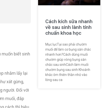
Cách kích sữa nhanh
về sau sinh lành tính
chuẩn khoa học
Mục lụcTại sao phải chườm
muối để làm cơ bụng săn chắc
u muốn biết sinh
nhanh hơn?Cách dùng muối
chườm giúp vòng bụng săn
chắc sau sinhCách làm muối
chườm bụng sau sinh Khoảnh
p nhằm lấy lại
khắc ôm thiên thần nhỏ vào
lòng sau ca
như xát gừng,
 người. Đối với
ườm muối, đắp
g cách thì hiệu