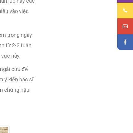
hẳn lúc này các
iều vào việc
ườm trong ngày
nh từ 2-3 tuần
 vực này.
 ngải cứu để
m ý kiến bác sĩ
ến chứng hậu