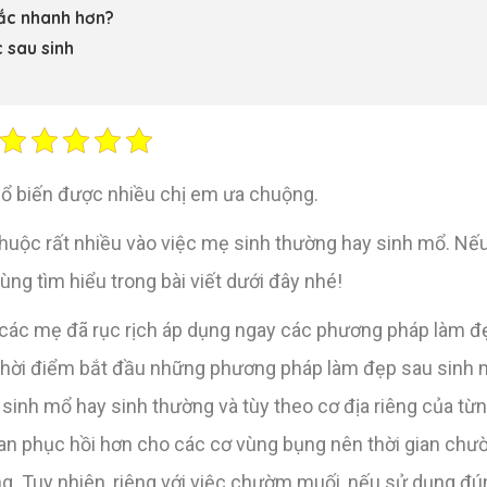
ắc nhanh hơn?
 sau sinh
ổ biến được nhiều chị em ưa chuộng.
uộc rất nhiều vào việc mẹ sinh thường hay sinh mổ. Nế
ùng tìm hiểu trong bài viết dưới đây nhé!
 các mẹ đã rục rịch áp dụng ngay các phương pháp làm đẹ
, thời điểm bắt đầu những phương pháp làm đẹp sau sinh 
inh mổ hay sinh thường và tùy theo cơ địa riêng của từng
gian phục hồi hơn cho các cơ vùng bụng nên thời gian ch
. Tuy nhiên, riêng với việc chườm muối, nếu sử dụng đún