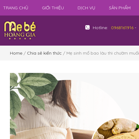
TRANG CHỦ
GIỚI THIỆU
DỊCH VỤ
SẢN PHẨM
Hotline:
0968161916
-
Home
/
Chia sẻ kiến thức
/ Mẹ sinh mổ bao lâu thì chườm muối