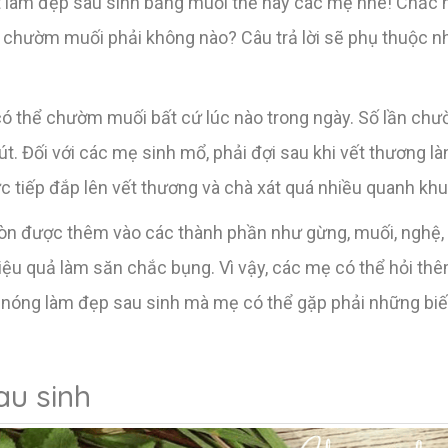
ợt làm đẹp sau sinh bằng muối thế này các mẹ nhé! Chắc 
 chườm muối phải không nào? Câu trả lời sẽ phụ thuộc nh
có thể chườm muối bất cứ lúc nào trong ngày. Số lần ch
út. Đối với các mẹ sinh mổ, phải đợi sau khi vết thương là
 tiếp đắp lên vết thương và chà xát quá nhiều quanh khu
còn được thêm vào các thành phần như gừng, muối, nghệ,
iệu quả làm săn chắc bụng. Vì vậy, các mẹ có thể hỏi thê
 nóng làm đẹp sau sinh mà mẹ có thể gặp phải những bi
u sinh