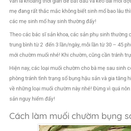
vẫn là khoảng thời gian để bắt đầu và kéo dài mỗi đ
mẹ đang rất thắc mắc không biết sinh mổ bao lâu thì
các mẹ sinh mổ hay sinh thường đấy!
Theo các bác sĩ sản khoa, các sản phụ sinh thường 
trung bình từ 2 đến 3 lần/ngày, mỗi lần từ 30 – 45 ph
mới chườm muối nhé! Khi chườm, cũng cần tránh trực
Hiện nay, các loại muối chườm cho bà mẹ sau sinh 
phòng tránh tình trạng sổ bụng hậu sản và gia tăng h
về những loại muối chườm này nhé! Đừng vì quá nôn
sản nguy hiểm đấy!
Cách làm muối chườm bụng sa