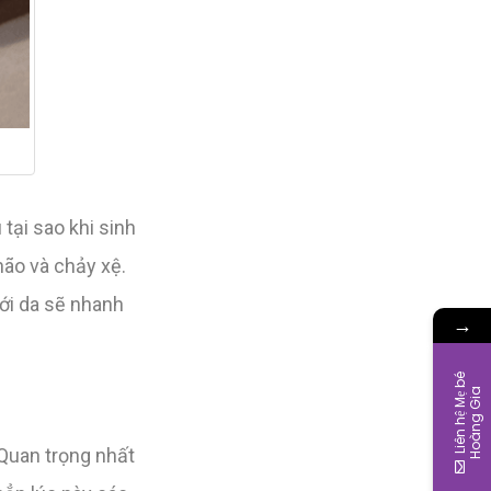
tại sao khi sinh
hão và chảy xệ.
ới da sẽ nhanh
→
L
i
ê
n
h
ệ
M
ẹ
b
é
H
o
à
n
g
G
i
a
Quan trọng nhất