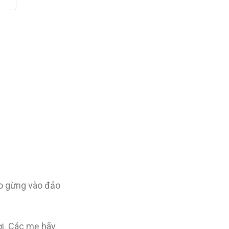
ho gừng vào đảo
ời. Các mẹ hãy