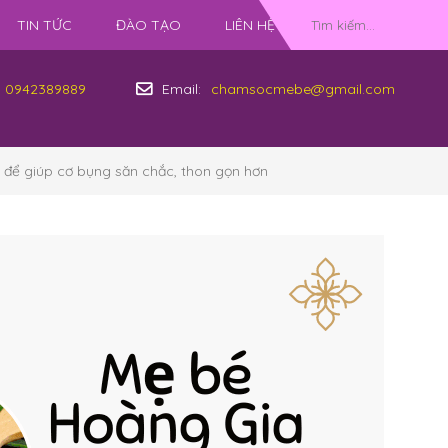
TIN TỨC
ĐÀO TẠO
LIÊN HỆ
0942389889
Email:
chamsocmebe@gmail.com
 để giúp cơ bụng săn chắc, thon gọn hơn