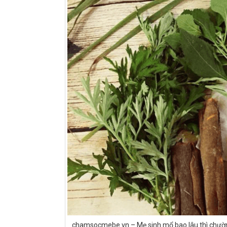
chamsocmebe.vn – Mẹ sinh mổ bao lâu thì chườm