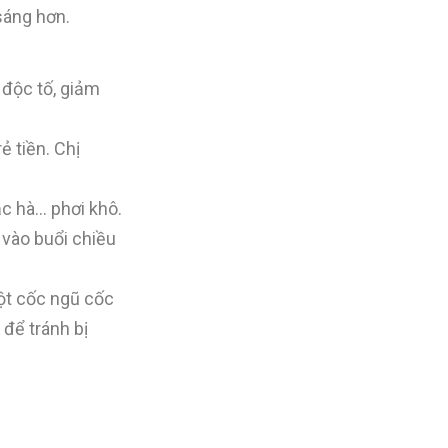
sáng hơn.
 độc tố, giảm
 tiền. Chị
ạc hà… phơi khô.
 vào buổi chiều
ột cốc ngũ cốc
 để tránh bị