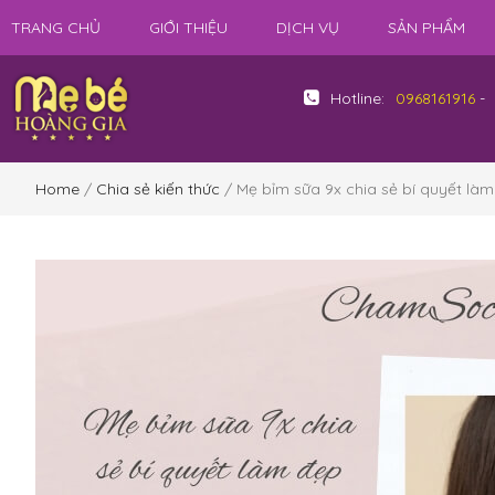
TRANG CHỦ
GIỚI THIỆU
DỊCH VỤ
SẢN PHẨM
Hotline:
0968161916
-
Home
/
Chia sẻ kiến thức
/ Mẹ bỉm sữa 9x chia sẻ bí quyết làm 