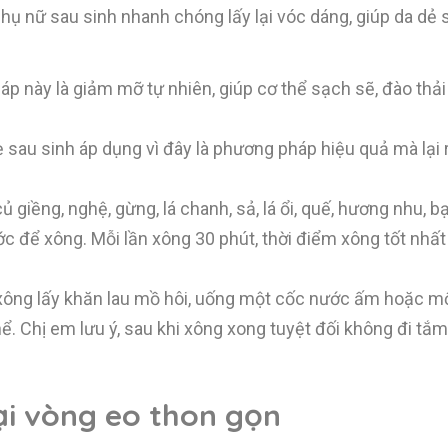
hụ nữ sau sinh nhanh chóng lấy lại vóc dáng, giúp da dẻ 
 này là giảm mỡ tự nhiên, giúp cơ thể sạch sẽ, đào thải
au sinh áp dụng vì đây là phương pháp hiệu quả mà lại rẻ
ủ giềng, nghệ, gừng, lá chanh, sả, lá ổi, quế, hương nhu, b
ước để xông. Mỗi lần xông 30 phút, thời điểm xông tốt nhất
 xông lấy khăn lau mồ hôi, uống một cốc nước ấm hoặc m
ể. Chị em lưu ý, sau khi xông xong tuyệt đối không đi tắm
ại vòng eo thon gọn