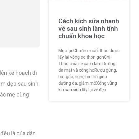
Cách kích sữa nhanh
về sau sinh lành tính
chuẩn khoa học
Mục lụcChườm muối thảo dược
lấy lại vòng eo thon gọnChị
Thảo chia sẻ cách làm:Dưỡng
da mặt và xông hơRượu gừng,
 lên kế hoạch đi
hạt gấc, nghệ hạ thổ giúp
 làm đẹp sau sinh
dưỡng da, giảm mỡXông vùng
kín sau sinh lấy lại vẻ đẹp
 Các mẹ cùng
đều là của dân