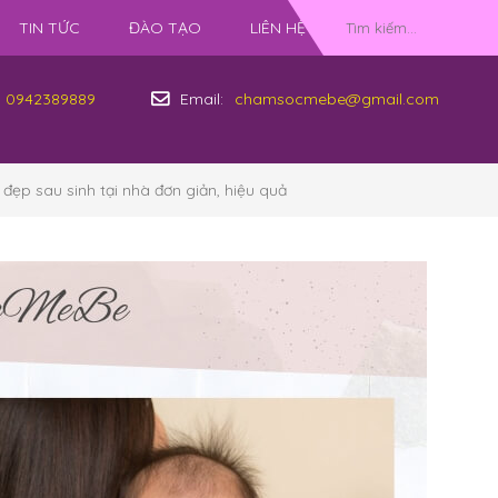
TIN TỨC
ĐÀO TẠO
LIÊN HỆ
0942389889
Email:
chamsocmebe@gmail.com
đẹp sau sinh tại nhà đơn giản, hiệu quả