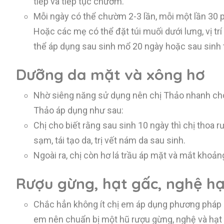
tiếp và tiếp tục chườm.
Mỗi ngày có thể chườm 2-3 lần, mỗi một lần 30 
Hoặc các mẹ có thể đặt túi muối dưới lưng, vị tr
thể áp dụng sau sinh mổ 20 ngày hoặc sau sinh
Dưỡng da mặt và xông hơ
Nhờ siêng năng sử dụng nên chị Thảo nhanh chó
Thảo áp dụng như sau:
Chị cho biết rằng sau sinh 10 ngày thì chị thoa
sạm, tái tạo da, trị vết nám da sau sinh.
Ngoài ra, chị còn hơ lá trầu áp mặt và mắt kho
Rượu gừng, hạt gấc, nghệ h
Chắc hẳn không ít chị em áp dụng phương pháp l
em nên chuẩn bị một hũ rượu gừng, nghệ và hạt 