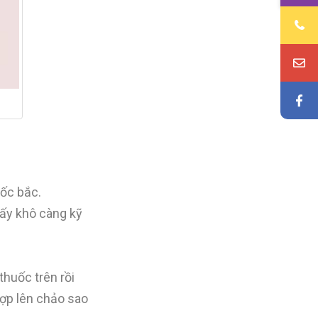
uốc bắc.
sấy khô càng kỹ
thuốc trên rồi
ợp lên chảo sao