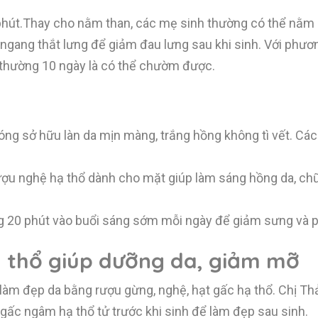
phút.Thay cho nằm than, các mẹ sinh thường có thể nằm 
í ngang thắt lưng để giảm đau lưng sau khi sinh. Với phư
 thường 10 ngày là có thể chườm được.
ng sở hữu làn da mịn màng, trắng hồng không tì vết. Cá
 rượu nghệ hạ thổ dành cho mặt giúp làm sáng hồng da, c
ảng 20 phút vào buổi sáng sớm mỗi ngày để giảm sưng và 
ạ thổ giúp dưỡng da, giảm mỡ
àm đẹp da bằng rượu gừng, nghệ, hạt gấc hạ thổ. Chị Thả
gấc ngâm hạ thổ tử trước khi sinh để làm đẹp sau sinh.