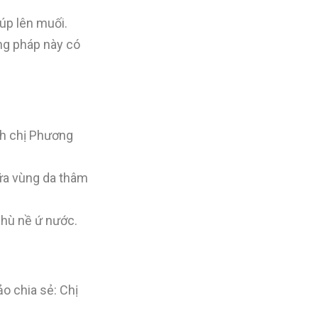
úp lên muối.
ơng pháp này có
ch chị Phương
hữa vùng da thâm
phù nề ứ nước.
o chia sẻ: Chị