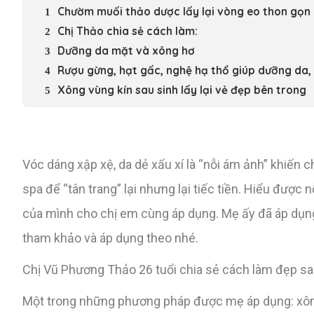
Chườm muối thảo dược lấy lại vòng eo thon gọn
Chị Thảo chia sẻ cách làm:
Dưỡng da mặt và xông hơ
Rượu gừng, hạt gấc, nghệ hạ thổ giúp dưỡng da
Xông vùng kín sau sinh lấy lại vẻ đẹp bên trong
Vóc dáng xập xệ, da dẻ xấu xí là “nỗi ám ảnh” khiến 
spa để “tân trang” lại nhưng lại tiếc tiền. Hiểu được
của mình cho chị em cùng áp dụng. Mẹ ấy đã áp dụng
tham khảo và áp dụng theo nhé.
Chị Vũ Phương Thảo 26 tuổi chia sẻ cách làm đẹp sau
Một trong những phương pháp được mẹ áp dụng: xông