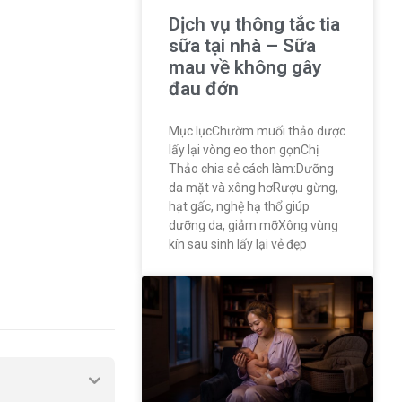
Dịch vụ thông tắc tia
sữa tại nhà – Sữa
mau về không gây
đau đớn
Mục lụcChườm muối thảo dược
lấy lại vòng eo thon gọnChị
Thảo chia sẻ cách làm:Dưỡng
da mặt và xông hơRượu gừng,
hạt gấc, nghệ hạ thổ giúp
dưỡng da, giảm mỡXông vùng
kín sau sinh lấy lại vẻ đẹp