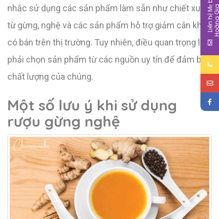
L
i
ê
n
h
ệ
M
b
é
H
o
à
n
g
G
i
nhắc sử dụng các sản phẩm làm sẵn như chiết xuất
từ ​​gừng, nghệ và các sản phẩm hỗ trợ giảm cân khác
có bán trên thị trường. Tuy nhiên, điều quan trọng là
phải chọn sản phẩm từ các nguồn uy tín để đảm bảo
chất lượng của chúng.
Một số lưu ý khi sử dụng
rượu gừng nghệ