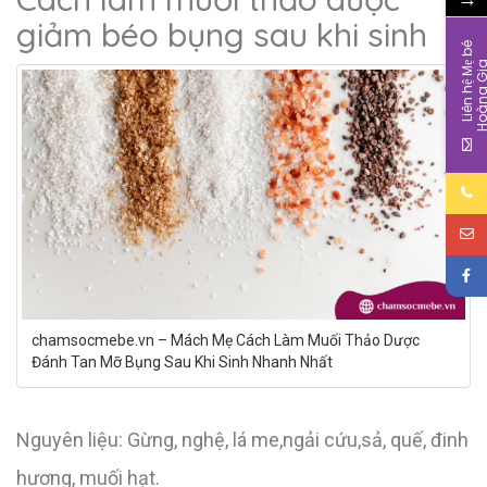
giảm béo bụng sau khi sinh
L
i
ê
n
h
ệ
M
b
é
H
o
à
n
g
G
i
chamsocmebe.vn – Mách Mẹ Cách Làm Muối Thảo Dược
Đánh Tan Mỡ Bụng Sau Khi Sinh Nhanh Nhất
Nguyên liệu: Gừng, nghệ, lá me,ngải cứu,sả, quế, đinh
hương, muối hạt.