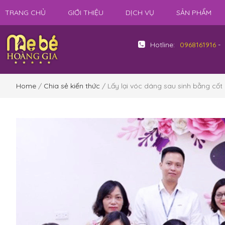
TRANG CHỦ
GIỚI THIỆU
DỊCH VỤ
SẢN PHẨM
Hotline:
0968161916
-
Home
/
Chia sẻ kiến thức
/ Lấy lại vóc dáng sau sinh bằng cốt