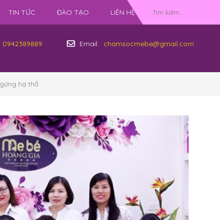
TIN TỨC
ĐÀO TẠO
LIÊN HỆ
0942389889
Email:
chamsocmebe@gmail.com
 gừng hạ thổ