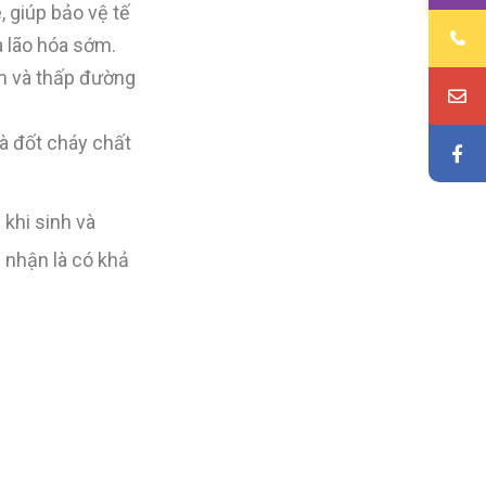
 giúp bảo vệ tế
à lão hóa sớm.
ễm và thấp đường
à đốt cháy chất
khi sinh và
 nhận là có khả