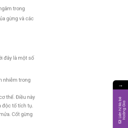
 ngâm trong
của gừng và các
i đây là một số
êm nhiễm trong
→
cơ thể. Điều này
L
i
ê
n
h
ệ
M
ẹ
b
é
H
o
à
n
g
G
i
a
độc tố tích tụ.
n mửa. Cốt gừng