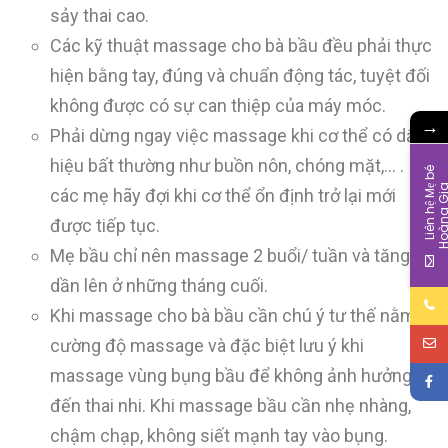
sảy thai cao.
Các kỹ thuật massage cho bà bầu đều phải thực
hiện bằng tay, đúng và chuẩn động tác, tuyệt đối
không được có sự can thiệp của máy móc.
→
Phải dừng ngay việc massage khi cơ thể có dấu
hiệu bất thường như buồn nôn, chóng mặt,… .
L
i
ê
n
h
ệ
M
b
é
H
o
à
n
g
G
i
các mẹ hãy đợi khi cơ thể ổn định trở lại mới
được tiếp tục.
Mẹ bầu chỉ nên massage 2 buổi/ tuần và tăng
dần lên ở những tháng cuối.
Khi massage cho bà bầu cần chú ý tư thế nằm,
cường độ massage và đặc biệt lưu ý khi
massage vùng bụng bầu để không ảnh hưởng
đến thai nhi. Khi massage bầu cần nhẹ nhàng,
chậm chạp, không siết mạnh tay vào bụng.