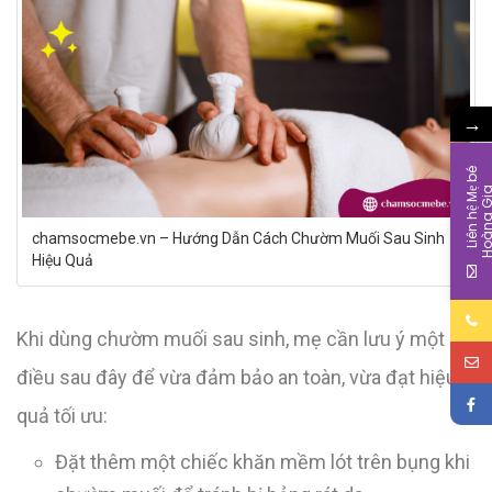
→
L
i
ê
n
h
ệ
M
b
é
H
o
à
n
g
G
i
chamsocmebe.vn – Hướng Dẫn Cách Chườm Muối Sau Sinh
Hiệu Quả
Khi dùng chườm muối sau sinh, mẹ cần lưu ý một số
điều sau đây để vừa đảm bảo an toàn, vừa đạt hiệu
quả tối ưu:
Đặt thêm một chiếc khăn mềm lót trên bụng khi