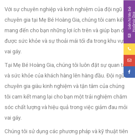
Với sự chuyên nghiệp và kinh nghiệm của đội ngũ
L
i
ê
n
h
ệ
M
b
é
H
o
à
n
g
G
i
chuyên gia tại Mẹ Bé Hoàng Gia, chúng tôi cam kết
mang đến cho bạn những lợi ích trên và giúp bạn đạt
được sức khỏe và sự thoải mái tối đa trong khu vực
vai gáy.
Tại Mẹ Bé Hoàng Gia, chúng tôi luôn đặt sự quan tâm
và sức khỏe của khách hàng lên hàng đầu. Đội ngũ
chuyên gia giàu kinh nghiệm và tận tâm của chúng
tôi cam kết mang lại cho bạn một trải nghiệm chăm
sóc chất lượng và hiệu quả trong việc giảm đau mỏi
vai gáy.
Chúng tôi sử dụng các phương pháp và kỹ thuật tiên