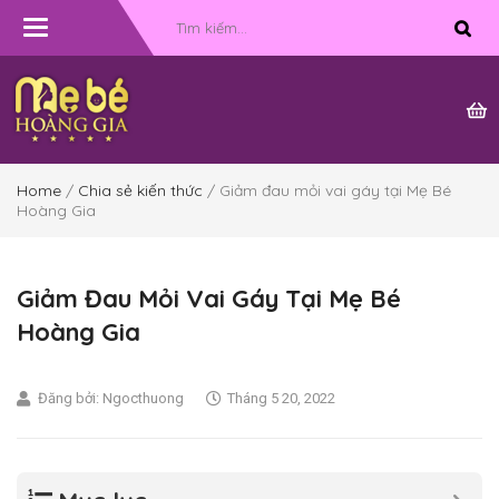
Toggle
navigation
Home
/
Chia sẻ kiến thức
/ Giảm đau mỏi vai gáy tại Mẹ Bé
Hoàng Gia
Giảm Đau Mỏi Vai Gáy Tại Mẹ Bé
Hoàng Gia
Đăng bởi:
Ngocthuong
Tháng 5 20, 2022