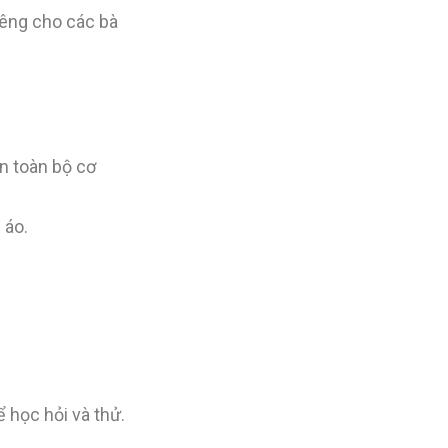
iêng cho các bà
n toàn bộ cơ
 áo.
 học hỏi và thử.