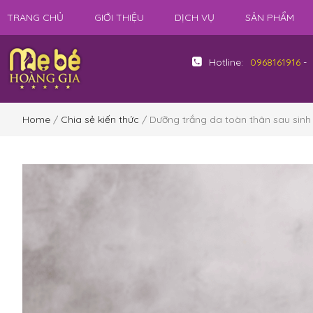
TRANG CHỦ
GIỚI THIỆU
DỊCH VỤ
SẢN PHẨM
Hotline:
0968161916
-
Home
/
Chia sẻ kiến thức
/ Dưỡng trắng da toàn thân sau sinh