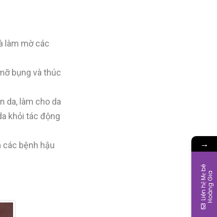
 và làm mờ các
mỡ bụng và thúc
àn da, làm cho da
da khỏi tác động
→
a các bệnh hậu
L
i
ê
n
h
ệ
M
ẹ
b
é
H
o
à
n
g
G
i
a