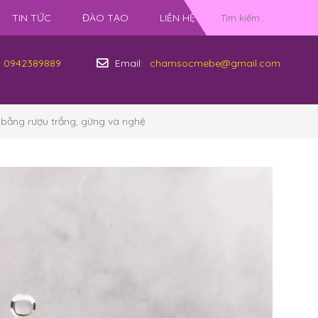
TIN TỨC
ĐÀO TẠO
LIÊN HỆ
0942389889
Email:
chamsocmebe@gmail.com
 bằng rượu trắng, gừng và nghệ