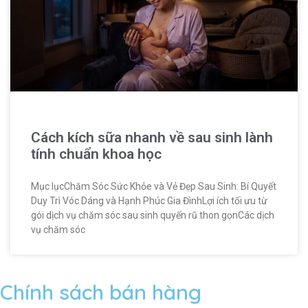
Cách kích sữa nhanh về sau sinh lành
tính chuẩn khoa học
Mục lụcChăm Sóc Sức Khỏe và Vẻ Đẹp Sau Sinh: Bí Quyết
Duy Trì Vóc Dáng và Hạnh Phúc Gia ĐìnhLợi ích tối ưu từ
gói dịch vụ chăm sóc sau sinh quyến rũ thon gọnCác dịch
vụ chăm sóc
Chính sách bán hàng