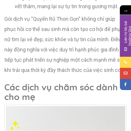
vết thâm, mang lại sự tự tin trong gương mặt.
→
Gói dịch vụ “Quyến Rũ Thon Gọn” không chỉ giúp
L
i
ê
n
h
ệ
M
b
é
H
o
à
n
g
G
i
phục hồi cơ thể sau sinh mà còn tạo cơ hội để phụ
nữ tìm lại vẻ đẹp, sức khỏe và tự tin của mình. Điều
này đồng nghĩa với việc duy trì hạnh phúc gia đình và
tiếp tục phát triển sự nghiệp một cách mạnh mẽ sau
khi trải qua thời kỳ đầy thách thức của việc sinh con.
Các dịch vụ chăm sóc dành
cho mẹ