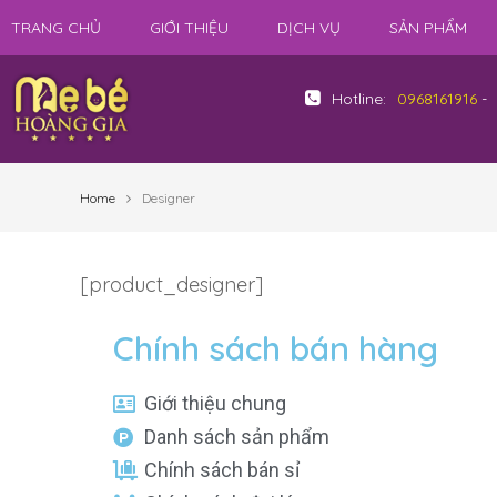
TRANG CHỦ
GIỚI THIỆU
DỊCH VỤ
SẢN PHẨM
Hotline:
0968161916
-
Home
Designer
[product_designer]
Chính sách bán hàng
Giới thiệu chung
Danh sách sản phẩm
Chính sách bán sỉ