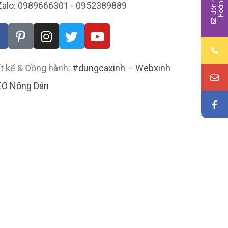
a
Zalo: 0989666301 - 0952389889
t kế & Đồng hành:
#dungcaxinh
–
Webxinh
EO Nông Dân