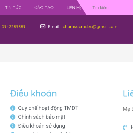
TIN TỨC
ĐÀO TẠO
LIÊN HỆ
0942389889
Email:
chamsocmebe@gmail.com
Điều khoản
Li
Quy chế hoạt động TMĐT
Mẹ 
Chính sách bảo mật
Điều khoản sử dụng