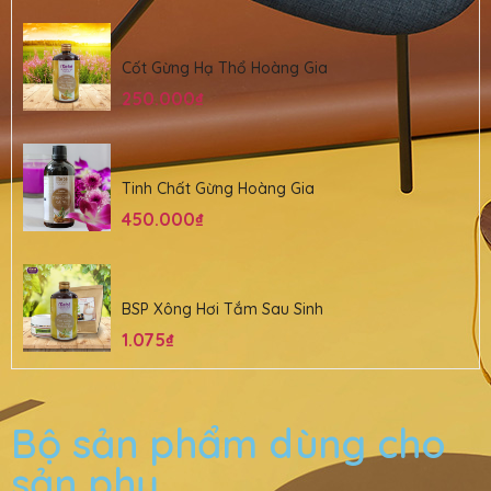
Cốt Gừng Hạ Thổ Hoàng Gia
250.000
₫
Tinh Chất Gừng Hoàng Gia
450.000
₫
BSP Xông Hơi Tắm Sau Sinh
1.075
₫
Bộ sản phẩm dùng cho
sản phụ