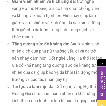
Giảm viêm nhiễm và kích ứng da:
Cốt nghệ
vàng Hạ thổ Hoàng Gia có tính chất chống viêm
và kháng vi khuẩn tự nhiên. Điều này giúp làm
giảm viêm nhiễm và kích ứng da sau sinh, đồng
thời giữ cho da luôn trong tình trạng sạch và
khỏe mạnh.
Tăng cường sức đề kháng da:
Sau khi sinh, hệ
miễn dịch của phụ nữ thường yếu đi và da trở
nên nhạy cảm hơn. Cốt nghệ vàng Hạ thổ Hoàng
→
Gia có khả năng tăng cường sức đề kháng tự
nhiên của da, giúp bảo vệ da khỏi tác động môi
L
i
ê
n
h
ệ
M
b
é
H
o
à
n
g
G
i
trường và các tác nhân gây hại.
Tái tạo và làm mịn da
: Cốt nghệ vàng Hạ thổ
Hoàng Gia chứa các thành phần có khả năng
kích thích quá trình tái tạo tế bào da, giúp loại bỏ