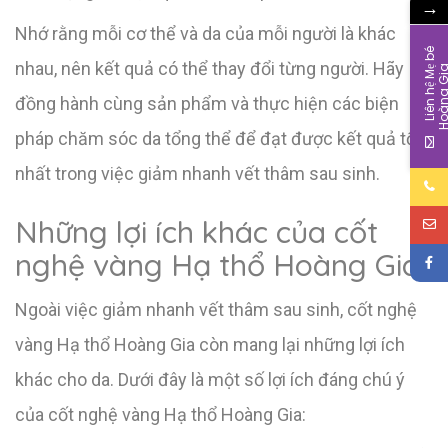
→
Nhớ rằng mỗi cơ thể và da của mỗi người là khác
L
i
ê
n
h
ệ
M
b
é
H
o
à
n
g
G
i
nhau, nên kết quả có thể thay đổi từng người. Hãy
đồng hành cùng sản phẩm và thực hiện các biện
pháp chăm sóc da tổng thể để đạt được kết quả tốt
nhất trong việc giảm nhanh vết thâm sau sinh.
Những lợi ích khác của cốt
nghệ vàng Hạ thổ Hoàng Gia
Ngoài việc giảm nhanh vết thâm sau sinh, cốt nghệ
vàng Hạ thổ Hoàng Gia còn mang lại những lợi ích
khác cho da. Dưới đây là một số lợi ích đáng chú ý
của cốt nghệ vàng Hạ thổ Hoàng Gia: