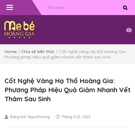
Toggle
navigation
Home
/
Chia sẻ kiến thức
/ Cốt nghệ vàng Hạ thổ Hoàng Gia:
Phương pháp hiệu quả giảm nhanh vết thâm sau sinh
Cốt Nghệ Vàng Hạ Thổ Hoàng Gia:
Phương Pháp Hiệu Quả Giảm Nhanh Vết
Thâm Sau Sinh
Đăng bởi:
Ngocthuong
Tháng 6 22, 2022