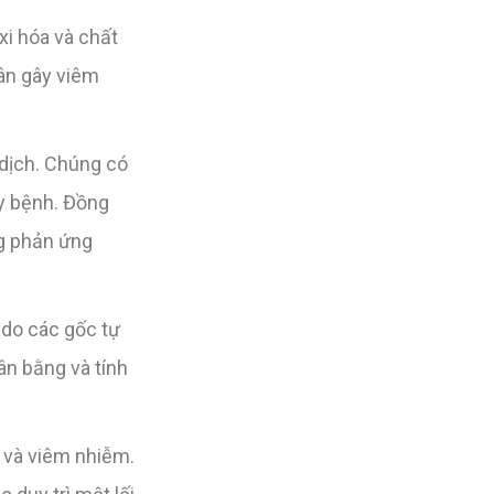
xi hóa và chất
hân gây viêm
 dịch. Chúng có
ây bệnh. Đồng
ng phản ứng
 do các gốc tự
cân bằng và tính
 và viêm nhiễm.