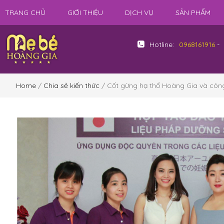
TRANG CHỦ
GIỚI THIỆU
DỊCH VỤ
SẢN PHẨM
Hotline:
0968161916
-
Home
/
Chia sẻ kiến thức
/ Cốt gừng hạ thổ Hoàng Gia và côn