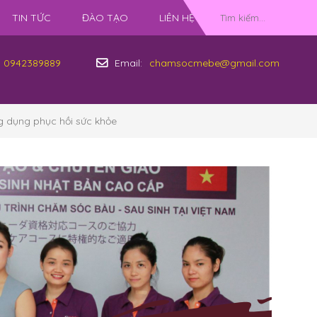
TIN TỨC
ĐÀO TẠO
LIÊN HỆ
0942389889
Email:
chamsocmebe@gmail.com
g dụng phục hồi sức khỏe