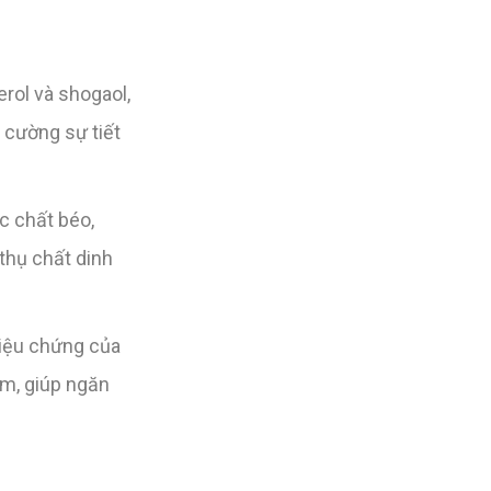
rol và shogaol,
 cường sự tiết
c chất béo,
 thụ chất dinh
riệu chứng của
ấm, giúp ngăn