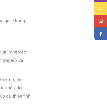
ng quan trọng
quả trong việc
 gingerol và
y viêm, giảm
hức khớp, đau
úp cải thiện tình