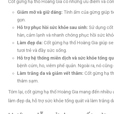
Cốt gừng hạ thổ Hoàng Gia có những ưu điểm và công
Giảm mỡ và giữ dáng:
Tính ấm của gừng giúp tiê
gọn.
Hỗ trợ phục hồi sức khỏe sau sinh:
Sử dụng cốt 
hàn, cảm lạnh và nhanh chóng phục hồi sức khỏe
Làm đẹp da:
Cốt gừng hạ thổ Hoàng Gia giúp se kh
tươi trẻ và đầy sức sống.
Hỗ trợ hệ thống miễn dịch và sức khỏe tổng qu
bệnh cúm, ho, viêm phế quản. Ngoài ra, nó cũng
Làm trắng da và giảm vết thâm:
Cốt gừng hạ th
thâm sạm.
Tóm lại, cốt gừng hạ thổ Hoàng Gia mang đến nhiều 
làm đẹp da, hỗ trợ sức khỏe tổng quát và làm trắng d