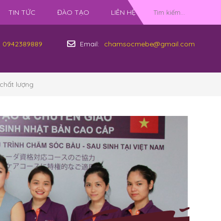
TIN TỨC
ĐÀO TẠO
LIÊN HỆ
0942389889
Email:
chamsocmebe@gmail.com
 chất lượng