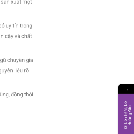
à sản xuất một
 uy tín trong
n cậy và chất
ngũ chuyên gia
uyên liệu rõ
→
ùng, đồng thời
L
i
ê
n
h
ệ
M
ẹ
b
é
H
o
à
n
g
G
i
a