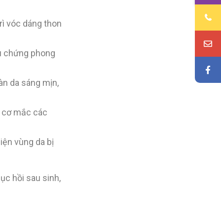
rì vóc dáng thon
ệu chứng phong
làn da sáng mịn,
y cơ mắc các
iện vùng da bị
c hồi sau sinh,