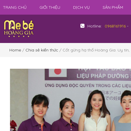
TRANG CHỦ
GIỚI THIỆU
DỊCH VỤ
SẢN PHẨM
Hotline:
0968161916
-
Home
/
Chia sẻ kiến thức
/ Cốt gừng hạ thổ Hoàng Gia: Uy tín,