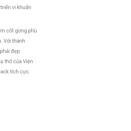
triển vi khuẩn
hẩm cốt gừng phù
. Với thành
phái đẹp.
hạ thổ của Viện
ack tích cực.