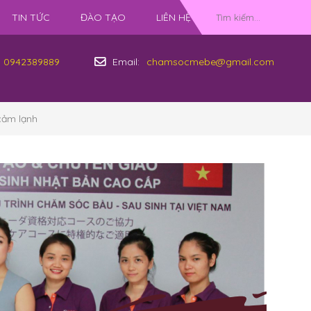
TIN TỨC
ĐÀO TẠO
LIÊN HỆ
0942389889
Email:
chamsocmebe@gmail.com
cảm lạnh