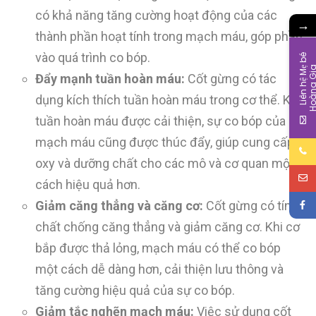
có khả năng tăng cường hoạt động của các
→
thành phần hoạt tính trong mạch máu, góp phần
vào quá trình co bóp.
L
i
ê
n
h
ệ
M
b
é
H
o
à
n
g
G
i
Đẩy mạnh tuần hoàn máu:
Cốt gừng có tác
dụng kích thích tuần hoàn máu trong cơ thể. Khi
tuần hoàn máu được cải thiện, sự co bóp của
mạch máu cũng được thúc đẩy, giúp cung cấp
oxy và dưỡng chất cho các mô và cơ quan một
cách hiệu quả hơn.
Giảm căng thẳng và căng cơ:
Cốt gừng có tính
chất chống căng thẳng và giảm căng cơ. Khi cơ
bắp được thả lỏng, mạch máu có thể co bóp
một cách dễ dàng hơn, cải thiện lưu thông và
tăng cường hiệu quả của sự co bóp.
Giảm tắc nghẽn mạch máu:
Việc sử dụng cốt