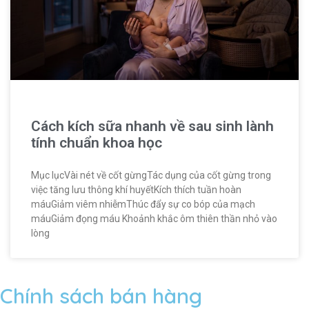
Cách kích sữa nhanh về sau sinh lành
tính chuẩn khoa học
Mục lụcVài nét về cốt gừngTác dụng của cốt gừng trong
việc tăng lưu thông khí huyếtKích thích tuần hoàn
máuGiảm viêm nhiễmThúc đẩy sự co bóp của mạch
máuGiảm đọng máu Khoảnh khắc ôm thiên thần nhỏ vào
lòng
Chính sách bán hàng