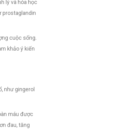
h lý và hóa học
ư prostaglandin
ượng cuộc sống.
am khảo ý kiến
, như gingerol
 hoàn máu được
ơn đau, tăng