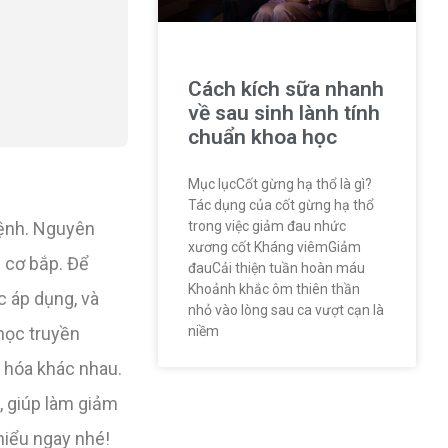
Cách kích sữa nhanh
về sau sinh lành tính
chuẩn khoa học
Mục lụcCốt gừng hạ thổ là gì?
Tác dụng của cốt gừng hạ thổ
trong việc giảm đau nhức
bệnh. Nguyên
xương cốt Kháng viêmGiảm
 cơ bắp. Để
đauCải thiện tuần hoàn máu
Khoảnh khắc ôm thiên thần
 áp dụng, và
nhỏ vào lòng sau ca vượt cạn là
niềm
học truyền
 hóa khác nhau.
, giúp làm giảm
hiểu ngay nhé!