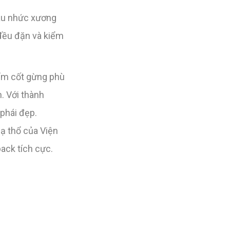
đau nhức xương
 đều đặn và kiểm
hẩm cốt gừng phù
. Với thành
phái đẹp.
hạ thổ của Viện
ack tích cực.