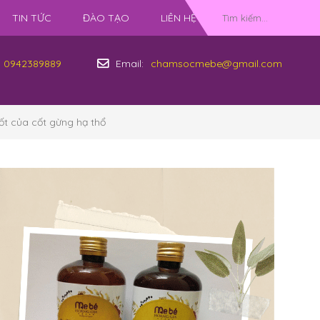
TIN TỨC
ĐÀO TẠO
LIÊN HỆ
0942389889
Email:
chamsocmebe@gmail.com
t của cốt gừng hạ thổ