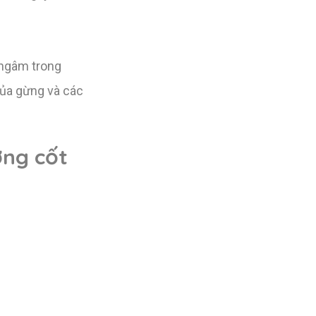
 ngâm trong
của gừng và các
ơng cốt