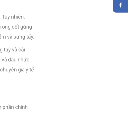
 Tuy nhiên,
trong cốt gừng
ễm và sưng tấy.
 tấy và cải
m và đau nhức
chuyên gia y tế
nh phần chính