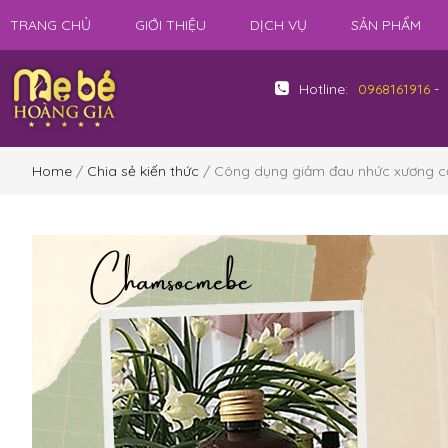
TRANG CHỦ
GIỚI THIỆU
DỊCH VỤ
SẢN PHẨM
Hotline:
0968161916
-
Home
/
Chia sẻ kiến thức
/ Công dụng giảm đau nhức xương cố