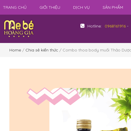
TRANG CHỦ
GIỚI THIỆU
DỊCH VỤ
SẢN PHẨM
Hotline:
0968161916
-
Home
/
Chia sẻ kiến thức
/ Combo thoa body muối Thảo Dượ