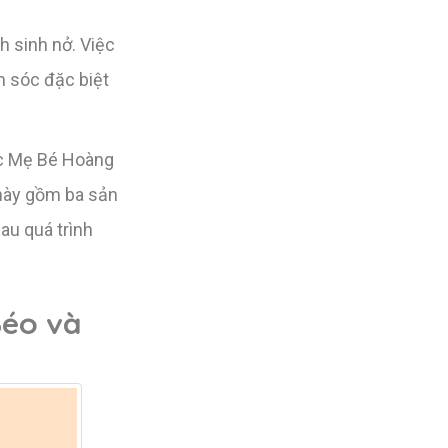
h sinh nở. Việc
m sóc đặc biệt
óc Mẹ Bé Hoàng
này gồm ba sản
au quá trình
Béo và