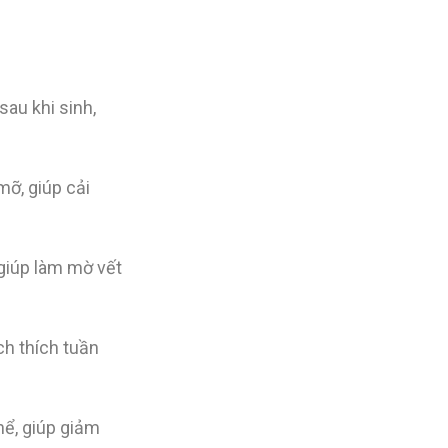
sau khi sinh,
ỡ, giúp cải
giúp làm mờ vết
ch thích tuần
hể, giúp giảm