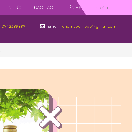
TIN TỨC
ĐÀO TẠO
LIÊN HỆ
0942389889
Email:
chamsocmebe@gmail.com
c