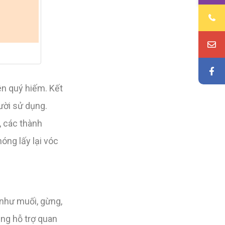
ên quý hiếm. Kết
ười sử dụng.
, các thành
óng lấy lại vóc
như muối, gừng,
ụng hỗ trợ quan