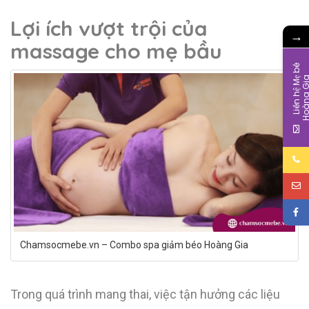
Lợi ích
vượt trội của
→
massage cho mẹ bầu
L
i
ê
n
h
ệ
M
b
é
H
o
à
n
g
G
i
Chamsocmebe.vn – Combo spa giảm béo Hoàng Gia
Trong quá trình mang thai, việc tận hưởng các liệu