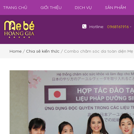
TRANG CHỦ
GIỚI THIỆU
DỊCH VỤ
SẢN PHẨM
Hotline:
0968161916
-
Home
/
Chia sẻ kiến thức
/ Combo chăm sóc da toàn diện Mẹ