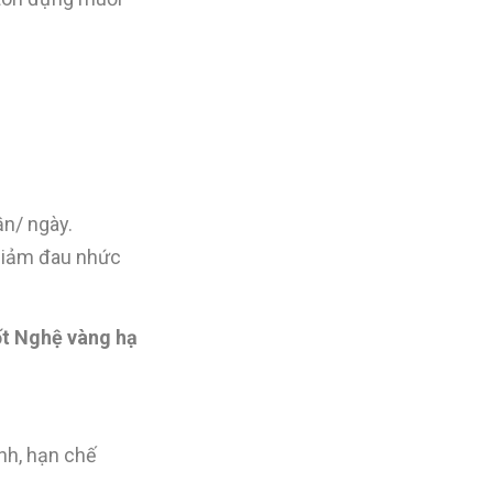
ần/ ngày.
 giảm đau nhức
ốt Nghệ vàng hạ
nh, hạn chế