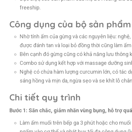
freeship.
Công dụng của bộ sản phẩm
Nhờ tính ấm của gừng và các nguyên liệu: nghệ,
được đánh tan và loại bỏ đồng thời cũng làm ấm
Bên cạnh đó gừng cũng có khả năng lưu thông k
Combo sử dụng kết hợp với massage dưỡng sinh 
Nghệ có chứa hàm lượng curcumin lớn, có tác d
sáng hồng và mịn da, ngừa sẹo và se khít lỗ chân
Chi tiết quy trình
Bước 1: Săn chắc, giảm nhăn vùng bụng, hỗ trợ quá
Làm ấm muối trên bếp ga 3 phút hoặc cho muối v
ngấm vào cơ thể và phát huy tối đa công dụng (l