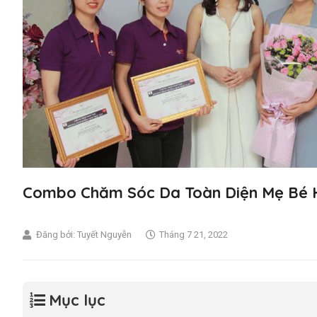
Combo Chăm Sóc Da Toàn Diện Mẹ Bé 
Đăng bởi:
Tuyết Nguyễn
Tháng 7 21, 2022
Mục lục