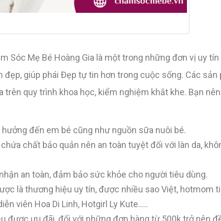
hăm Sóc Mẹ Bé Hoàng Gia là một trong những đơn vị uy tín
 đẹp, giúp phái Đẹp tự tin hơn trong cuộc sống. Các sản
a trên quy trình khoa học, kiểm nghiệm khắt khe. Bạn n
 hưởng đến em bé cũng như nguồn sữa nuôi bé.
hứa chất bảo quản nên an toàn tuyệt đối với làn da, khô
hận an toàn, đảm bảo sức khỏe cho người tiêu dùng.
 là thương hiệu uy tín, được nhiều sao Việt, hotmom ti
n viên Hoa Di Linh, Hotgirl Ly Kute…..
u được ưu đãi, đối với những đơn hàng từ 500k trở nên 