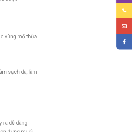
các vùng mỡ thừa
làm sạch da, làm
y ra dễ dàng
tton đựng muối