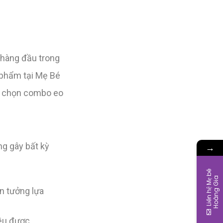
 hàng đầu trong
 phẩm tại Mẹ Bé
ên chọn combo eo
ng gây bất kỳ
→
L
i
ê
n
h
ệ
M
ẹ
b
é
H
o
à
n
g
G
i
a
n tưởng lựa
đều được