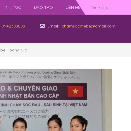
TIN TỨC
ĐÀO TẠO
LIÊN HỆ
0942389889
Email:
chamsocmebe@gmail.com
 bé Hoàng Gia