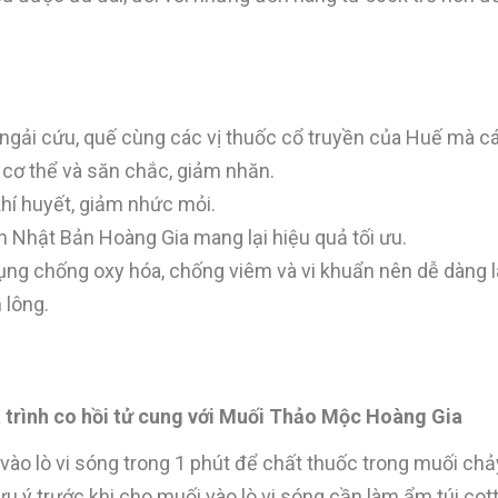
 ngải cứu, quế cùng các vị thuốc cổ truyền của Huế mà 
 cơ thể và săn chắc, giảm nhăn.
hí huyết, giảm nhức mỏi.
Nhật Bản Hoàng Gia mang lại hiệu quả tối ưu.
ụng chống oxy hóa, chống viêm và vi khuẩn nên dễ dàng 
 lông.
 trình co hồi tử cung với Muối Thảo Mộc Hoàng Gia
ào lò vi sóng trong 1 phút để chất thuốc trong muối chả
ưu ý trước khi cho muối vào lò vi sóng cần làm ẩm túi co