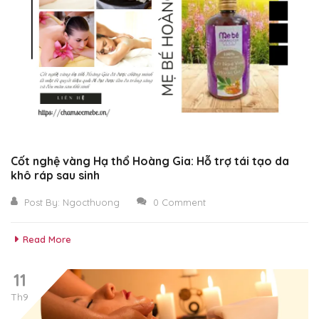
Cốt nghệ vàng Hạ thổ Hoàng Gia: Hỗ trợ tái tạo da
khô ráp sau sinh
Post By:
Ngocthuong
0 Comment
Read More
11
Th9