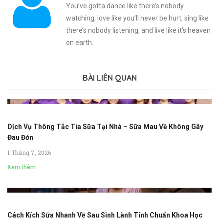
You’ve gotta dance like there’s nobody
watching, love like you’ll never be hurt, sing like
there’s nobody listening, and live like it’s heaven
on earth.
BÀI LIÊN QUAN
Dịch Vụ Thông Tắc Tia Sữa Tại Nhà – Sữa Mau Về Không Gây
Đau Đớn
1 Tháng 7, 2026
Xem thêm
Cách Kích Sữa Nhanh Về Sau Sinh Lành Tính Chuẩn Khoa Học