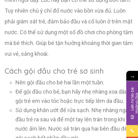
Tuy nhiên chú ý chỉ đổ nước vào bồn vừa đủ. Luôn
phải giám sát trẻ, đảm bảo đầu và cổ luôn ở trên mặt
nước. Có thể sử dụng một số đồ chơi cho phòng tắm
mà bé thích. Giúp bé tận hưởng khoảng thời gian tắm
vui vẻ, sảng khoái.
Cách gội đầu cho trẻ sơ sinh
→
Nên gội đầu cho bé hai lần một tuần.
L
i
ê
n
h
ệ
M
b
é
H
o
à
n
g
G
i
Để gội đầu cho bé, bạn hãy nhẹ nhàng xoa dầu
gội trẻ em vào tóc hoặc trực tiếp lêm da đầu.
Sử dụng khăn ướt để rửa sạch. Nhẹ nhàng ngả
đầu trẻ ra sau và để một tay lên trán trong khi đổ
nước ấm lên. Nước sẽ tràn qua hai bên đầu để
gội sạch hết phần dầu gội.