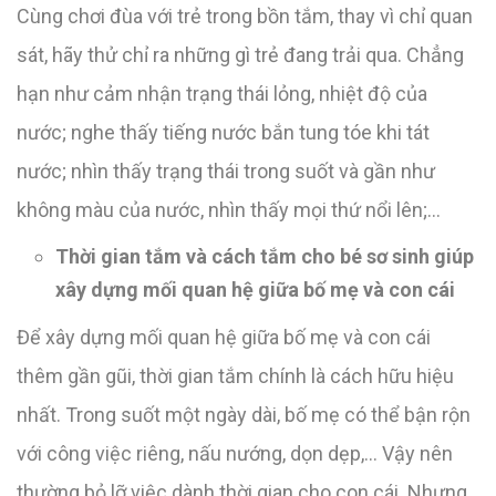
Cùng chơi đùa với trẻ trong bồn tắm, thay vì chỉ quan
sát, hãy thử chỉ ra những gì trẻ đang trải qua. Chẳng
hạn như cảm nhận trạng thái lỏng, nhiệt độ của
nước; nghe thấy tiếng nước bắn tung tóe khi tát
nước; nhìn thấy trạng thái trong suốt và gần như
không màu của nước, nhìn thấy mọi thứ nổi lên;…
Thời gian tắm và cách tắm cho bé sơ sinh giúp
xây dựng mối quan hệ giữa bố mẹ và con cái
Để xây dựng mối quan hệ giữa bố mẹ và con cái
thêm gần gũi, thời gian tắm chính là cách hữu hiệu
nhất. Trong suốt một ngày dài, bố mẹ có thể bận rộn
với công việc riêng, nấu nướng, dọn dẹp,… Vậy nên
thường bỏ lỡ việc dành thời gian cho con cái. Nhưng