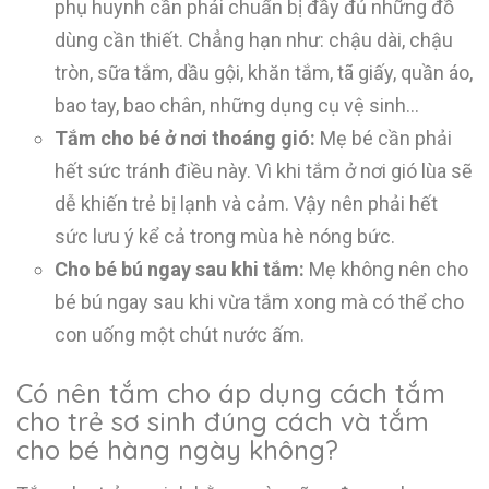
phụ huynh cần phải chuẩn bị đầy đủ những đồ
dùng cần thiết. Chẳng hạn như: chậu dài, chậu
tròn, sữa tắm, dầu gội, khăn tắm, tã giấy, quần áo,
bao tay, bao chân, những dụng cụ vệ sinh…
Tắm cho bé ở nơi thoáng gió:
Mẹ bé cần phải
hết sức tránh điều này. Vì khi tắm ở nơi gió lùa sẽ
dễ khiến trẻ bị lạnh và cảm. Vậy nên phải hết
sức lưu ý kể cả trong mùa hè nóng bức.
Cho bé bú ngay sau khi tắm:
Mẹ không nên cho
bé bú ngay sau khi vừa tắm xong mà có thể cho
con uống một chút nước ấm.
Có nên tắm cho áp dụng cách tắm
cho trẻ sơ sinh đúng cách và tắm
cho bé hàng ngày không?