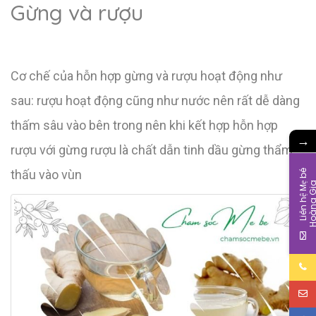
Gừng và rượu
Cơ chế của hỗn hợp gừng và rượu hoạt động như
sau: rượu hoạt động cũng như nước nên rất dễ dàng
thấm sâu vào bên trong nên khi kết hợp hỗn hợp
→
rượu với gừng rượu là chất dẫn tinh dầu gừng thẩm
thấu vào vùn
L
i
ê
n
h
ệ
M
b
é
H
o
à
n
g
G
i