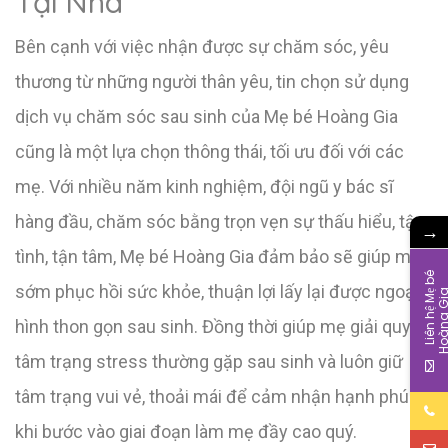
Tại Nhà
Bên cạnh với việc nhận được sự chăm sóc, yêu
thương từ những người thân yêu, tin chọn sử dụng
dịch vụ chăm sóc sau sinh của Mẹ bé Hoàng Gia
cũng là một lựa chọn thông thái, tối ưu đối với các
mẹ. Với nhiều năm kinh nghiệm, đội ngũ y bác sĩ
hàng đầu, chăm sóc bằng trọn vẹn sự thấu hiểu, tận
→
tình, tận tâm, Mẹ bé Hoàng Gia đảm bảo sẽ giúp mẹ
L
i
ê
n
h
ệ
M
b
é
H
o
à
n
g
G
i
sớm phục hồi sức khỏe, thuận lợi lấy lại được ngoại
hình thon gọn sau sinh. Đồng thời giúp mẹ giải quyết
tâm trạng stress thường gặp sau sinh và luôn giữ
tâm trạng vui vẻ, thoải mái để cảm nhận hạnh phúc
khi bước vào giai đoạn làm mẹ đầy cao quý.